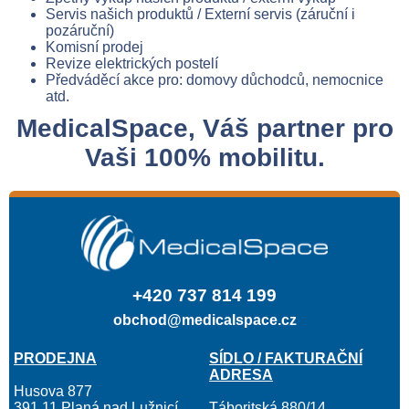
Servis našich produktů / Externí servis (záruční i
pozáruční)
Komisní prodej
Revize elektrických postelí
Předváděcí akce pro: domovy důchodců, nemocnice
atd.
MedicalSpace, Váš partner pro
Vaši 100% mobilitu.
+420 737 814 199
obchod@medicalspace.cz
PRODEJNA
SÍDLO / FAKTURAČNÍ
ADRESA
Husova 877
391 11 Planá nad Lužnicí
Táboritská 880/14