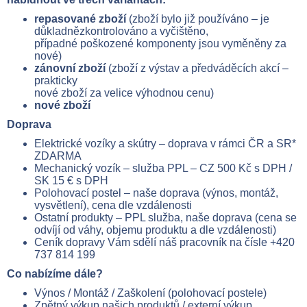
repasované zboží
(zboží bylo již používáno – je
důkladnězkontrolováno a vyčištěno,
případné poškozené komponenty jsou vyměněny za
nové)
zánovní zboží
(zboží z výstav a předváděcích akcí –
prakticky
nové zboží za velice výhodnou cenu)
nové zboží
Doprava
Elektrické vozíky a skútry – doprava v rámci ČR a SR*
ZDARMA
Mechanický vozík – služba PPL – CZ 500 Kč s DPH /
SK 15 € s DPH
Polohovací postel – naše doprava (výnos, montáž,
vysvětlení), cena dle vzdálenosti
Ostatní produkty – PPL služba, naše doprava (cena se
odvíjí od váhy, objemu produktu a dle vzdálenosti)
Ceník dopravy Vám sdělí náš pracovník na čísle
+420
737 814 199
Co nabízíme dále?
Výnos / Montáž / Zaškolení (polohovací postele)
Zpětný výkup našich produktů / externí výkup