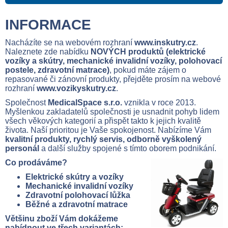
INFORMACE
Nacházíte se na webovém rozhraní
www.inskutry.cz
.
Naleznete zde nabídku
NOVÝCH produktů (elektrické
vozíky a skútry, mechanické invalidní vozíky, polohovací
postele, zdravotní matrace)
, pokud máte zájem o
repasované či zánovní produkty, přejděte prosím na webové
rozhraní
www.vozikyskutry.cz
.
Společnost
MedicalSpace s.r.o.
vznikla v roce 2013.
Myšlenkou zakladatelů společnosti je usnadnit pohyb lidem
všech věkových kategorií a přispět takto k jejich kvalitě
života. Naší prioritou je Vaše spokojenost. Nabízíme Vám
kvalitní produkty, rychlý servis, odborně vyškolený
personál
a další služby spojené s tímto oborem podnikání.
Co prodáváme?
Elektrické skútry a vozíky
Mechanické invalidní vozíky
Zdravotní polohovací lůžka
Běžné a zdravotní matrace
Většinu zboží Vám dokážeme
nabídnout ve třech variantách: