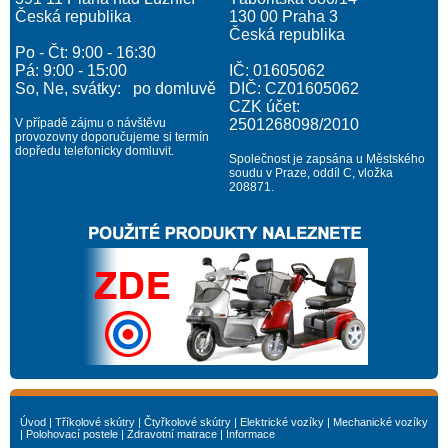
Česká republika
130 00 Praha 3
Česká republika
Po - Čt: 9:00 - 16:30
Pá: 9:00 - 15:00
IČ: 01605062
So, Ne, svátky: po domluvě
DIČ: CZ01605062
CZK účet:
V případě zájmu o návštěvu
2501268098/2010
provozovny doporučujeme si termín
dopředu telefonicky domluvit.
Společnost je zapsána u Městského
soudu v Praze, oddíl C, vložka
208871.
Úvod
|
Tříkolové skútry
|
Čtyřkolové skútry
|
Elektrické vozíky
|
Mechanické vozíky
|
Polohovací postele
|
Zdravotní matrace
|
Informace