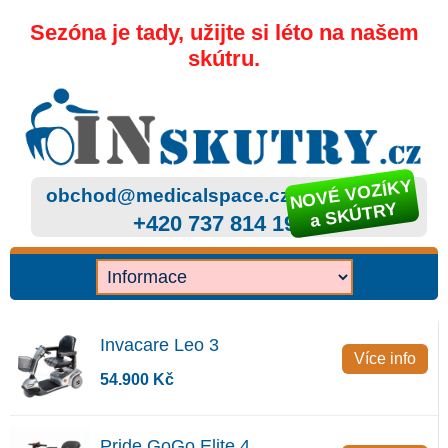
Sezóna je tady, užijte si léto na našem
skútru.
NOVÉ VOZÍKY
obchod@medicalspace.cz
a SKÚTRY
+420 737 814 199
Invacare Leo 3
Více info
54.900 Kč
Pride GoGo Elite 4