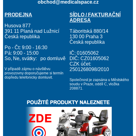
obchod@medicalspace.cz
PRODEJNA
SÍDLO / FAKTURAČNÍ
ADRESA
Husova 877
391 11 Planá nad Lužnicí
Táboritská 880/14
Česká republika
130 00 Praha 3
Česká republika
Po - Čt: 9:00 - 16:30
Pá: 9:00 - 15:00
IČ: 01605062
So, Ne, svátky: po domluvě
DIČ: CZ01605062
CZK účet:
V případě zájmu o návštěvu
2501268098/2010
provozovny doporučujeme si termín
dopředu telefonicky domluvit.
Společnost je zapsána u Městského
soudu v Praze, oddíl C, vložka
208871.