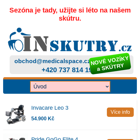
Sezóna je tady, užijte si léto na našem
skútru.
NOVÉ VOZÍKY
obchod@medicalspace.cz
a SKÚTRY
+420 737 814 199
Invacare Leo 3
Více info
54.900 Kč
Pride GoGo Elite 4