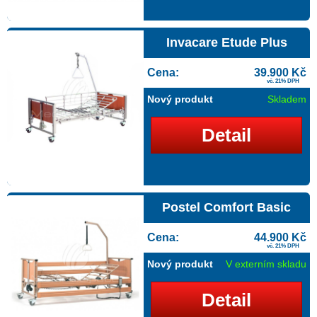
Invacare Etude Plus
Cena:
39.900 Kč
vč. 21% DPH
Nový produkt
Skladem
Detail
Postel Comfort Basic
Cena:
44.900 Kč
vč. 21% DPH
Nový produkt
V externím skladu
Detail