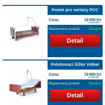
Postel pro seniory PCC
Cena:
18.500 Kč
vč. 21% DPH
Repasovaný produkt
Skladem
Detail
Polohovací lůžko Völker
Cena:
19.900 Kč
vč. 21% DPH
Repasovaný produkt
Skladem
Detail