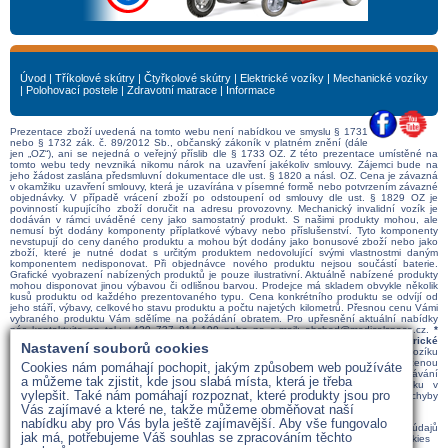
Úvod
|
Tříkolové skútry
|
Čtyřkolové skútry
|
Elektrické vozíky
|
Mechanické vozíky
|
Polohovací postele
|
Zdravotní matrace
|
Informace
Prezentace zboží uvedená na tomto webu není nabídkou ve smyslu § 1731
nebo § 1732 zák. č. 89/2012 Sb., občanský zákoník v platném znění (dále
jen „OZ“), ani se nejedná o veřejný příslib dle § 1733 OZ. Z této prezentace umístěné na
tomto webu tedy nevzniká nikomu nárok na uzavření jakékoliv smlouvy. Zájemci bude na
jeho žádost zaslána předsmluvní dokumentace dle ust. § 1820 a násl. OZ. Cena je závazná
v okamžiku uzavření smlouvy, která je uzavírána v písemné formě nebo potvrzením závazné
objednávky. V případě vrácení zboží po odstoupení od smlouvy dle ust. § 1829 OZ je
povinností kupujícího zboží doručit na adresu provozovny. Mechanický invalidní vozík je
dodáván v rámci uváděné ceny jako samostatný produkt. S našimi produkty mohou, ale
nemusí být dodány komponenty příplatkové výbavy nebo příslušenství. Tyto komponenty
nevstupují do ceny daného produktu a mohou být dodány jako bonusové zboží nebo jako
zboží, které je nutné dodat s určitým produktem nedovolující svými vlastnostmi daným
komponentem nedisponovat. Při objednávce nového produktu nejsou součástí baterie.
Grafické vyobrazení nabízených produktů je pouze ilustrativní. Aktuálně nabízené produkty
mohou disponovat jinou výbavou či odlišnou barvou. Prodejce má skladem obvykle několik
kusů produktu od každého prezentovaného typu. Cena konkrétního produktu se odvíjí od
jeho stáří, výbavy, celkového stavu produktu a počtu najetých kilometrů. Přesnou cenu Vámi
vybraného produktu Vám sdělíme na požádání obratem. Pro upřesnění aktuální nabídky
nás kontaktujte na tel.:
+420 737 814 199
nebo na e-mail:
obchod@medicalspace.cz
.
*
Doprava zdarma po ČR pro elektrické vozíky a skútry. Doprava zdarma pro elektrické
Nastavení souborů cookies
vozíky a skútry po SR při objednávce nad 1000€.
** Maximální dojezd elektrického vozíku
či skútru je uváděn za ideálních podmínek při použití baterií s kapacitou doporučenou
Cookies nám pomáhají pochopit, jakým způsobem web používáte
výrobcem. V praxi se dojezd snižuje v závislosti na váze uživatele, terénu, překonávání
a můžeme tak zjistit, kde jsou slabá místa, která je třeba
překážek, stáří baterií, teplotě, počtu rozjezdů a zastavení, nesprávném tlaku v
vylepšit. Také nám pomáhají rozpoznat, které produkty jsou pro
pneumatikách, stylu jízdy atd. Provozovatel webu nenese odpovědnost za případné chyby
nebo nepřesnosti na webových stránkách.
Vás zajímavé a které ne, takže můžeme obměňovat naší
nabídku aby pro Vás byla ještě zajímavější. Aby vše fungovalo
Informace o zpětném odběru baterií a akumulátorů pro konečné uživatele
|
Správa os. údajů
jak má, potřebujeme Váš souhlas se zpracováním těchto
dle GDPR
|
Cookies
|
Odkazy
|
Články
|
Dokumenty
|
Správa souhlasu s použitím cookies