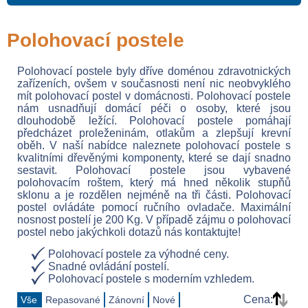
Polohovací postele
Polohovací postele byly dříve doménou zdravotnických
zařízeních, ovšem v současnosti není nic neobvyklého
mít polohovací postel v domácnosti. Polohovací postele
nám usnadňují domácí péči o osoby, které jsou
dlouhodobě ležící. Polohovací postele pomáhají
předcházet proleženinám, otlakům a zlepšují krevní
oběh. V naší nabídce naleznete polohovací postele s
kvalitními dřevěnými komponenty, které se dají snadno
sestavit. Polohovací postele jsou vybavené
polohovacím roštem, který má hned několik stupňů
sklonu a je rozdělen nejméně na tři části. Polohovací
postel ovládáte pomocí ručního ovladače. Maximální
nosnost postelí je 200 Kg. V případě zájmu o polohovací
postel nebo jakýchkoli dotazů nás kontaktujte!
Polohovací postele za výhodné ceny.
Snadné ovládání postelí.
Polohovací postele s moderním vzhledem.
Cena:
Vše
Repasované
Zánovní
Nové