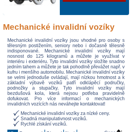
Mechanické invalidní vozíky
Mechanické invalidní vozíky jsou vhodné pro osoby s
tělesným postižením, seniory nebo i dočasně tělesně
indisponované. Mechanické invalidní vozíky mají
nosnost do 125 kilogramů a můžete je využívat v
interiéru i exteriéru. Tyto invalidní vozíky složíte snadno
jedním tahem a můžete je tak pohodlně převážet např. v
kufru i menšího automobilu. Mechanické invalidní vozíky
se velmi jednoduše ovládají, mají nízkou hmotnost a k
základní výbavě vozíků patří odklápěcí područky,
podnožky a stupačky. Tyto invalidní vozíky mají
bezdušová kola, která nejsou potřeba pravidelně
dofukovat. Pro více informací o mechanických
invalidních vozících nás neváhejte kontaktovat!
Mechanické invalidní vozíky za nízké ceny.
Snadná manipulativnost vozíků.
Rychlé získání vozíků.