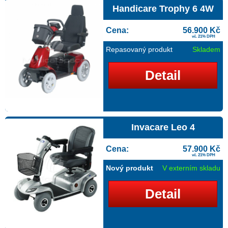
Handicare Trophy 6 4W
Cena:
56.900 Kč
vč. 21% DPH
Repasovaný produkt
Skladem
Detail
Invacare Leo 4
Cena:
57.900 Kč
vč. 21% DPH
Nový produkt
V externím skladu
Detail