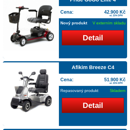
Cena:
42.900 Kč
vč. 21% DPH
Nový produkt
V externím skladu
Detail
Afikim Breeze C4
Cena:
51.900 Kč
vč. 21% DPH
Repasovaný produkt
Skladem
Detail