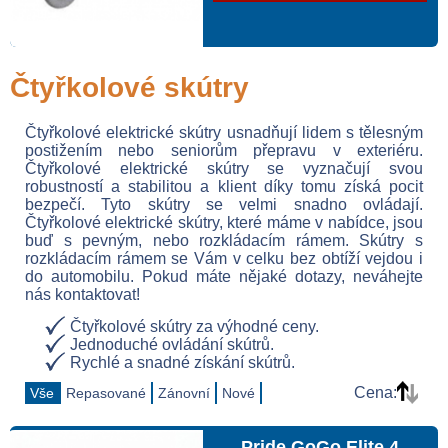
Čtyřkolové skútry
Čtyřkolové elektrické skútry usnadňují lidem s tělesným
postižením nebo seniorům přepravu v exteriéru.
Čtyřkolové elektrické skútry se vyznačují svou
robustností a stabilitou a klient díky tomu získá pocit
bezpečí. Tyto skútry se velmi snadno ovládají.
Čtyřkolové elektrické skútry, které máme v nabídce, jsou
buď s pevným, nebo rozkládacím rámem. Skútry s
rozkládacím rámem se Vám v celku bez obtíží vejdou i
do automobilu. Pokud máte nějaké dotazy, neváhejte
nás kontaktovat!
Čtyřkolové skútry za výhodné ceny.
Jednoduché ovládání skútrů.
Rychlé a snadné získání skútrů.
Cena:
Vše
Repasované
Zánovní
Nové
Pride GoGo Elite 4