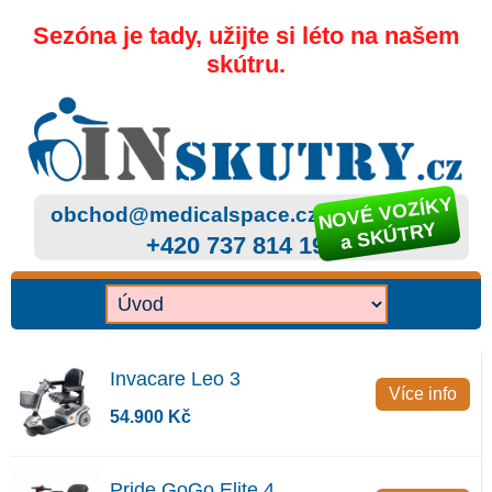
Sezóna je tady, užijte si léto na našem
skútru.
NOVÉ VOZÍKY
obchod@medicalspace.cz
a SKÚTRY
+420 737 814 199
Invacare Leo 3
Více info
54.900 Kč
Pride GoGo Elite 4