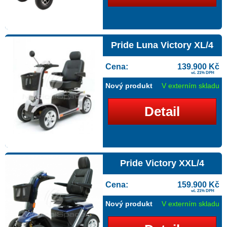
Pride Luna Victory XL/4
Cena:
139.900 Kč
vč. 21% DPH
Nový produkt
V externím skladu
Detail
Pride Victory XXL/4
Cena:
159.900 Kč
vč. 21% DPH
Nový produkt
V externím skladu