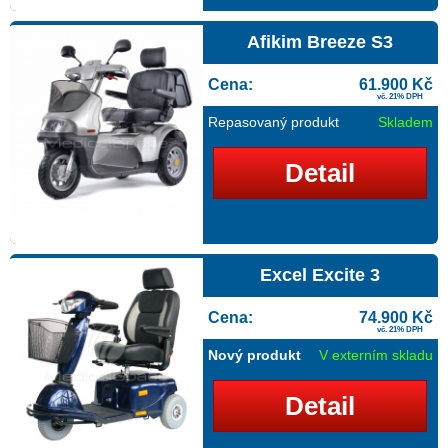
Afikim Breeze S3
Cena:
61.900 Kč
vč. 21% DPH
Repasovaný produkt
Skladem
Detail
Excel Excite 3
Cena:
74.900 Kč
vč. 21% DPH
Nový produkt
V externím skladu
Detail