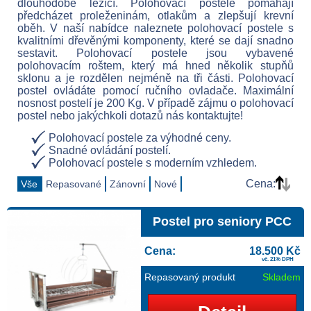
dlouhodobě ležící. Polohovací postele pomáhají
předcházet proleženinám, otlakům a zlepšují krevní
oběh. V naší nabídce naleznete polohovací postele s
kvalitními dřevěnými komponenty, které se dají snadno
sestavit. Polohovací postele jsou vybavené
polohovacím roštem, který má hned několik stupňů
sklonu a je rozdělen nejméně na tři části. Polohovací
postel ovládáte pomocí ručního ovladače. Maximální
nosnost postelí je 200 Kg. V případě zájmu o polohovací
postel nebo jakýchkoli dotazů nás kontaktujte!
Polohovací postele za výhodné ceny.
Snadné ovládání postelí.
Polohovací postele s moderním vzhledem.
Cena:
Vše
Repasované
Zánovní
Nové
Postel pro seniory PCC
Cena:
18.500 Kč
vč. 21% DPH
Repasovaný produkt
Skladem