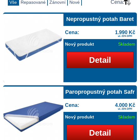
Cena:
Vše
Repasované
Zánovní
Nové
Nepropustný potah Baret
Cena:
1.990 Kč
vč. 21% DPH
Nový produkt
Skladem
Detail
Paropropustný potah Safr
Cena:
4.000 Kč
vč. 21% DPH
Nový produkt
Skladem
Detail