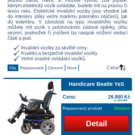
jednou rukou. Navíc si můžete vybrat, zda joystik,
kterým elektrický vozík ovládáte, budete mít na pravou či
levou ruku. Elektrické invalidní vozíky jsou vhodné jak
do interiéru (díky velmi malému poloměru otáčení), tak
do exteriéru. V závislosti na typu invalidního vozíku
můžete mít vozík s polohováním zádové opěrky, úhlu
sezení, podnožek či zvýšení ba naopak snížení sedací
části a pod.
Invalidní vozíky za skvělé ceny.
Kvalitní a bezpečné invalidní vozíky.
Velmi snadné ovládaní vozíků.
Cena:
Vše
Repasované
Zánovní
Nové
Handicare Beatle YeS
Cena:
26.900 Kč
vč. 12% DPH
Repasovaný produkt
Skladem
Detail