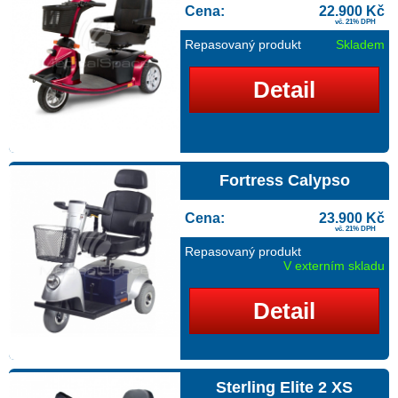
Cena:
22.900 Kč
vč. 21% DPH
Repasovaný produkt
Skladem
Detail
Fortress Calypso
Cena:
23.900 Kč
vč. 21% DPH
Repasovaný produkt
V externím skladu
Detail
Sterling Elite 2 XS