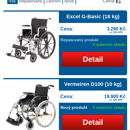
Cena:
Vše
Repasované
Zánovní
Nové
Excel G-Basic (18 kg)
Cena:
3.290 Kč
vč. 12% DPH
Repasovaný produkt
V externím skladu
Detail
Vermeiren D100 (10 kg)
Cena:
19.900 Kč
vč. 12% DPH
Nový produkt
V externím skladu
Detail