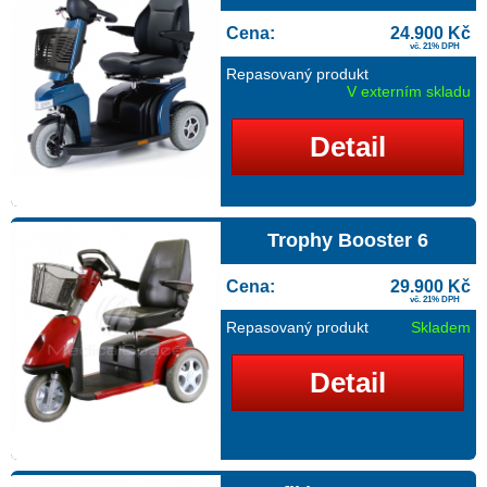
Cena:
24.900 Kč
vč. 21% DPH
Repasovaný produkt
V externím skladu
Detail
Trophy Booster 6
Cena:
29.900 Kč
vč. 21% DPH
Repasovaný produkt
Skladem
Detail