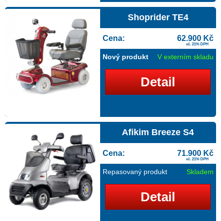
Shoprider TE4
Cena:
62.900 Kč
vč. 21% DPH
Nový produkt
V externím skladu
Detail
Afikim Breeze S4
Cena:
71.900 Kč
vč. 21% DPH
Repasovaný produkt
Skladem
Detail