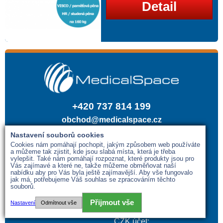
Detail
+420 737 814 199
obchod@medicalspace.cz
Nastavení souborů cookies
PRODEJNA
SÍDLO / FAKTURAČNÍ
Cookies nám pomáhají pochopit, jakým způsobem web používáte
ADRESA
a můžeme tak zjistit, kde jsou slabá místa, která je třeba
Husova 877
vylepšit. Také nám pomáhají rozpoznat, které produkty jsou pro
Vás zajímavé a které ne, takže můžeme obměňovat naší
391 11 Planá nad Lužnicí
Táboritská 880/14
nabídku aby pro Vás byla ještě zajímavější. Aby vše fungovalo
Česká republika
130 00 Praha 3
jak má, potřebujeme Váš souhlas se zpracováním těchto
Česká republika
souborů.
Po - Čt: 9:00 - 16:30
Přijmout vše
Pá: 9:00 - 15:00
IČ: 01605062
Nastavení
Odmítnout vše
So, Ne, svátky: po domluvě
DIČ: CZ01605062
CZK účet: