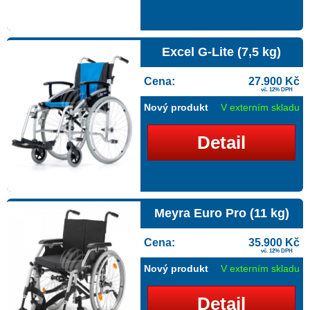
Excel G-Lite (7,5 kg)
Cena:
27.900 Kč
vč. 12% DPH
Nový produkt
V externím skladu
Detail
Meyra Euro Pro (11 kg)
Cena:
35.900 Kč
vč. 12% DPH
Nový produkt
V externím skladu
Detail