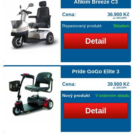
Afikim Breeze C3
Cena:
36.900 Kč
vč. 21% DPH
Repasovaný produkt
Skladem
Detail
Pride GoGo Elite 3
Cena:
39.900 Kč
vč. 21% DPH
Nový produkt
V externím skladu
Detail