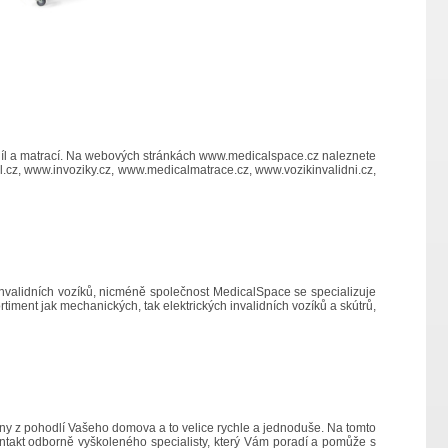
líl a matrací. Na webových stránkách
www.medicalspace.cz
naleznete
.cz
,
www.invoziky.cz
,
www.medicalmatrace.cz
,
www.vozikinvalidni.cz
,
invalidních vozíků, nicméně společnost MedicalSpace se specializuje
timent jak mechanických, tak elektrických invalidních vozíků a skútrů,
eny z pohodlí Vašeho domova a to velice rychle a jednoduše. Na tomto
kontakt odborně vyškoleného specialisty, který Vám poradí a pomůže s