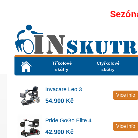
Sezóna
Tříkolové
Čtyřkolové
skútry
skútry
Invacare Leo 3
Více info
54.900 Kč
Pride GoGo Elite 4
Více info
42.900 Kč