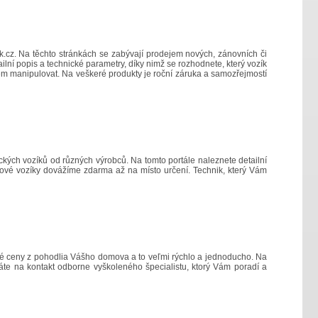
k.cz
. Na těchto stránkách se zabývají prodejem nových, zánovních či
lní popis a technické parametry, díky nimž se rozhodnete, který vozík
em manipulovat. Na veškeré produkty je roční záruka a samozřejmostí
kých vozíků od různých výrobců. Na tomto portále naleznete detailní
ckové vozíky dovážíme zdarma až na místo určení. Technik, který Vám
né ceny z pohodlia Vášho domova a to veľmi rýchlo a jednoducho. Na
čkáte na kontakt odborne vyškoleného špecialistu, ktorý Vám poradí a