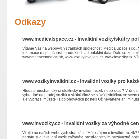
Odkazy
www.medicalspace.cz - Invalidní vozíky/skútry po
Vítáme Vás na webových stránkách společnosti MedicalSpace s.r.o.. 
informace o společnosti, produktech a kontaktní data. Dále se zde 
www.matracemedical.sk
,
www.vozikyinvalidni.cz
,
www.invoziky.sk
. V
www.vozikyinvalidni.cz - Invalidní vozíky pro kaž
Hledáte mechanický či elektrický invalidní vozík nebo skútr? V dne
výhradně na prodej vozíků a skútrů čímž se stává jedničkou ve své
ale vybrat si můžete i z polohovacích postelí! Už neváhejte ani minutu, 
www.invoziky.cz - Invalidní vozíky za výhodné cen
Vítejte na našich webových stránkách! Máte zájem o invalidní vozík?
portále si o invalidní vozík zažádáte prostřednictvím nezávazné onl