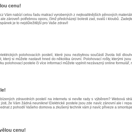
ělou cenu!
cz
Vám nabízí celou řadu matrací vyrobených z nejkvalitnějších pěnových materiál
 ale zároveň potřebnou oporu, čímž předcházejí bolesti zad, svalů i kloubů. Zadejt
spánek je to nejdůležitější pro Vaše zdraví!
!
lektrických polohovacích postelí, které jsou nezbytnou součástí života lidí dl
, který si můžete nastavit hned do několika úrovní. Polohovací rošty, kterými jsou t
ku polohovací postele či více informací můžete vyplnit nezávazný online formulář,
le!
bízených zdravotních postelí na internetu si nevíte rady s výběrem? Webová st
t jisti, že Vám žádná neunikne! Elektrické postele jsou zde navíc zánovní ale i re
jednat z pohodlí Vašeho domova a zkušený technik vám ji navíc přiveze a smontuje
kvělou cenu!