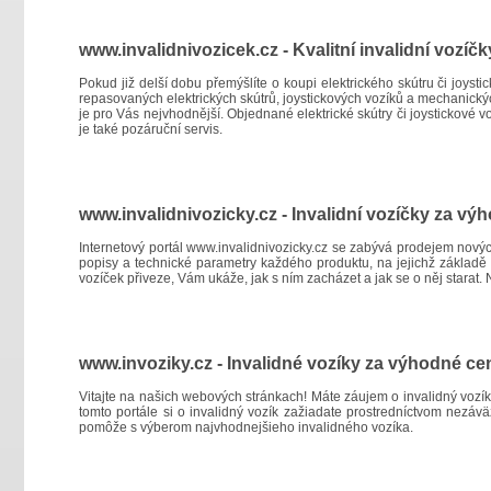
www.invalidnivozicek.cz - Kvalitní invalidní vozíčk
Pokud již delší dobu přemýšlíte o koupi elektrického skútru či joyst
repasovaných elektrických skútrů, joystickových vozíků a mechanickýc
je pro Vás nejvhodnější. Objednané elektrické skútry či joystickov
je také pozáruční servis.
www.invalidnivozicky.cz - Invalidní vozíčky za v
Internetový portál
www.invalidnivozicky.cz
se zabývá prodejem nových,
popisy a technické parametry každého produktu, na jejichž základě 
vozíček přiveze, Vám ukáže, jak s ním zacházet a jak se o něj starat.
www.invoziky.cz - Invalidné vozíky za výhodné ce
Vitajte na našich webových stránkach! Máte záujem o invalidný voz
tomto portále si o invalidný vozík zažiadate prostredníctvom nezávä
pomôže s výberom najvhodnejšieho invalidného vozíka.