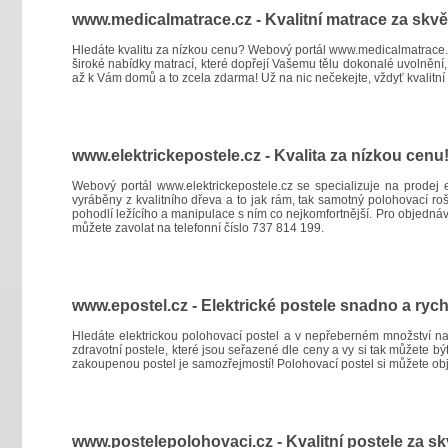
www.medicalmatrace.cz - Kvalitní matrace za skv
Hledáte kvalitu za nízkou cenu? Webový portál
www.medicalmatrace.
široké nabídky matrací, které dopřejí Vašemu tělu dokonalé uvolnění,
až k Vám domů a to zcela zdarma! Už na nic nečekejte, vždyť kvalitní 
www.elektrickepostele.cz - Kvalita za nízkou cenu
Webový portál
www.elektrickepostele.cz
se specializuje na prodej e
vyráběny z kvalitního dřeva a to jak rám, tak samotný polohovací rošt
pohodlí ležícího a manipulace s ním co nejkomfortnější. Pro objednáv
můžete zavolat na telefonní číslo 737 814 199.
www.epostel.cz - Elektrické postele snadno a rych
Hledáte elektrickou polohovací postel a v nepřeberném množství na
zdravotní postele, které jsou seřazené dle ceny a vy si tak můžete bý
zakoupenou postel je samozřejmostí! Polohovací postel si můžete ob
www.postelepolohovaci.cz - Kvalitní postele za s