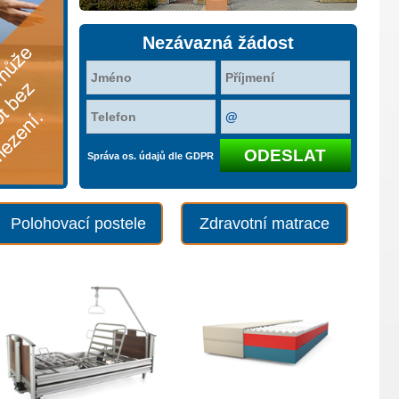
Nezávazná žádost
Správa os. údajů dle GDPR
Polohovací postele
Zdravotní matrace