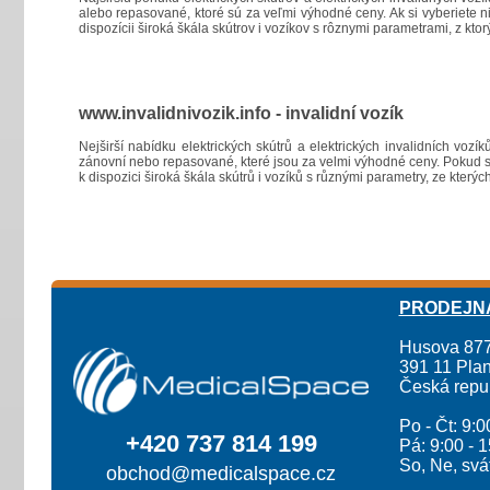
alebo repasované, ktoré sú za veľmi výhodné ceny. Ak si vyberiete n
dispozícii široká škála skútrov i vozíkov s rôznymi parametrami, z ktor
www.invalidnivozik.info - invalidní vozík
Nejširší nabídku elektrických skútrů a elektrických invalidních voz
zánovní nebo repasované, které jsou za velmi výhodné ceny. Pokud si
k dispozici široká škála skútrů i vozíků s různými parametry, ze kterých
PRODEJN
Husova 87
391 11 Plan
Česká repu
Po - Čt: 9:0
+420 737 814 199
Pá: 9:00 - 
So, Ne, sv
obchod@medicalspace.cz