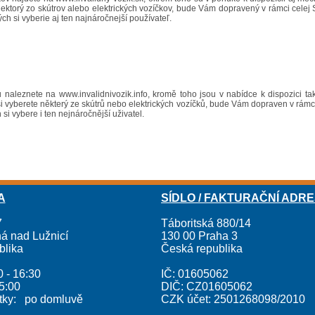
iektorý zo skútrov alebo elektrických vozíčkov, bude Vám dopravený v rámci cele
ých si vyberie aj ten najnáročnejší používateľ.
íků naleznete na
www.invalidnivozik.info
, kromě toho jsou v nabídce k dispozici ta
 vyberete některý ze skútrů nebo elektrických vozíčků, bude Vám dopraven v rámci
 si vybere i ten nejnáročnější uživatel.
A
SÍDLO / FAKTURAČNÍ ADR
7
Táboritská 880/14
á nad Lužnicí
130 00 Praha 3
blika
Česká republika
0 - 16:30
IČ: 01605062
15:00
DIČ: CZ01605062
átky: po domluvě
CZK účet: 2501268098/2010