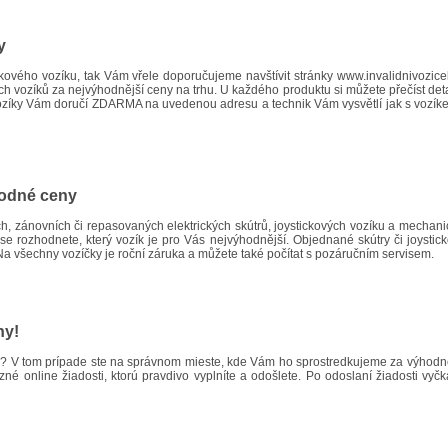
y
ickového vozíku, tak Vám vřele doporučujeme navštívit stránky
www.invalidnivozice
h vozíků za nejvýhodnější ceny na trhu. U každého produktu si můžete přečíst detai
é vozíky Vám doručí ZDARMA na uvedenou adresu a technik Vám vysvětlí jak s vozík
ýhodné ceny
 zánovních či repasovaných elektrických skútrů, joystickových vozíku a mechanic
se rozhodnete, který vozík je pro Vás nejvýhodnější. Objednané skútry či joysti
 Na všechny vozíčky je roční záruka a můžete také počítat s pozáručním servisem.
ny!
ík? V tom prípade ste na správnom mieste, kde Vám ho sprostredkujeme za výhod
zné online žiadosti, ktorú pravdivo vyplníte a odošlete. Po odoslaní žiadosti vy