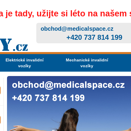
 je tady, užijte si léto na našem 
obchod@medicalspace.cz
+420 737 814 199
Elektrické invalidní
Mechanické invalidní
vozíky
vozíky