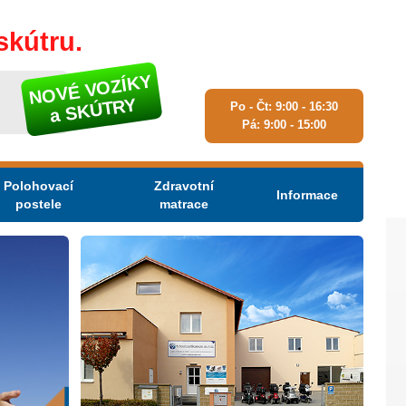
skútru.
NOVÉ VOZÍKY
a SKÚTRY
Po - Čt: 9:00 - 16:30
Pá: 9:00 - 15:00
Polohovací
Zdravotní
Informace
postele
matrace