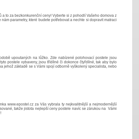
ů a to za bezkonkurenční ceny! Vyberte si z pohodlí Vašeho domova z
e nám parametry, které budete potřebovat a nechte si dopravit matraci
ouhodobě upoutaných na lůžko. Zde nabízené polohovací postele jsou
yto postele vybaveny, jsou třídílné či dokonce čtyřdílné, tak aby bylo
 na jehož základě se s Vámi spojí odborně vyškolený specialista, nebo
ránka
www.epostel.cz
za Vás vybrala ty nejkvalitnější a nejmodernější
pasované, takže jistota nejlepší ceny postele navíc se zárukou na Vámi
!