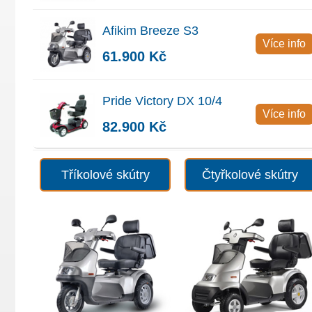
Afikim Breeze S3
Více info
61.900 Kč
Pride Victory DX 10/4
Více info
82.900 Kč
Tříkolové skútry
Čtyřkolové skútry