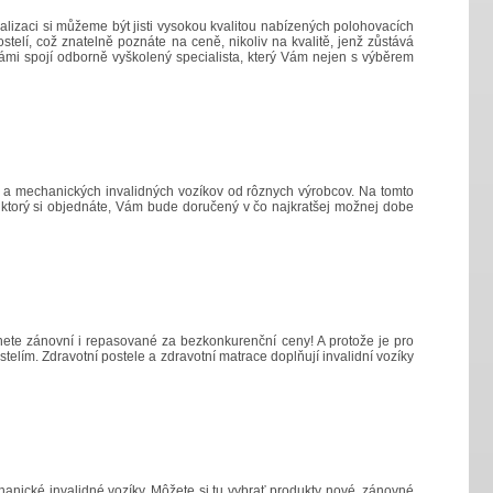
ializaci si můžeme být jisti vysokou kvalitou nabízených polohovacích
elí, což znatelně poznáte na ceně, nikoliv na kvalitě, jenž zůstává
 Vámi spojí odborně vyškolený specialista, který Vám nejen s výběrem
kov a mechanických invalidných vozíkov od rôznych výrobcov. Na tomto
k, ktorý si objednáte, Vám bude doručený v čo najkratšej možnej dobe
znete zánovní i repasované za bezkonkurenční ceny! A protože je pro
telím. Zdravotní postele a zdravotní matrace doplňují invalidní vozíky
hanické invalidné vozíky. Môžete si tu vybrať produkty nové, zánovné