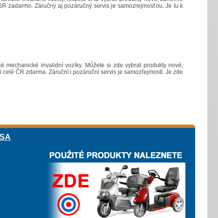
j SR zadarmo. Záručný aj pozáručný servis je samozrejmosťou. Je tu k
ké mechanické invalidní vozíky. Můžete si zde vybrat produkty nové,
 celé ČR zdarma. Záruční i pozáruční servis je samozřejmostí. Je zde
ESA