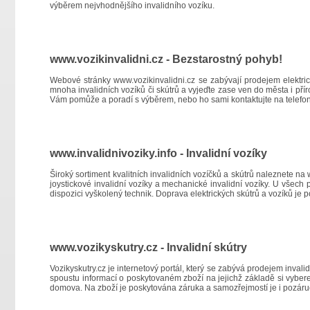
výběrem nejvhodnějšího invalidního vozíku.
www.vozikinvalidni.cz - Bezstarostný pohyb!
Webové stránky
www.vozikinvalidni.cz
se zabývají prodejem elektric
mnoha invalidních vozíků či skútrů a vyjeďte zase ven do města i přírod
Vám pomůže a poradí s výběrem, nebo ho sami kontaktujte na telefon
www.invalidnivoziky.info - Invalidní vozíky
Široký sortiment kvalitních invalidních vozíčků a skútrů naleznete na
joystickové invalidní vozíky a mechanické invalidní vozíky. U všech
dispozici vyškolený technik. Doprava elektrických skútrů a vozíků je
www.vozikyskutry.cz - Invalidní skútry
Vozikyskutry.cz je internetový portál, který se zabývá prodejem invali
spoustu informací o poskytovaném zboží na jejichž základě si vyber
domova. Na zboží je poskytována záruka a samozřejmostí je i pozáruč