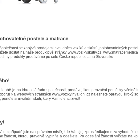
lohovatelné postele a matrace
Společnost se zabývá prodejem invalidních vozíků a skútrů, polohovatelných poste
můžete dostat na naše produktové stránky
www.vozikyskutry.cz
,
www.matracemedical
šechny produkty prodáváme po celé České republice a na Slovensku.
dého!
šní době je na trhu celá řada společností, prodávají kompenzační pomůcky včetně 
m oboru! Na webových stránkách
www.vozikyinvalidni.cz
naleznete opravdu široký sor
pořiďte si invalidní skútr, který Vám ulehčí život!
y!
 V tom případě jste na správném místě, kde Vám jej zprostředkujeme za výhodné c
ine žádosti, kterou pravdivě vyplníte a odešlete. Po odeslání žádosti vyčkáte na 