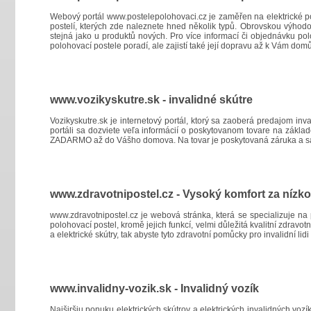
Webový portál
www.postelepolohovaci.cz
je zaměřen na elektrické po
postelí, kterých zde naleznete hned několik typů. Obrovskou výhodo
stejná jako u produktů nových. Pro více informací či objednávku pol
polohovací postele poradí, ale zajistí také její dopravu až k Vám do
www.vozikyskutre.sk - invalidné skútre
Vozikyskutre.sk je internetový portál, ktorý sa zaoberá predajom in
portáli sa dozviete veľa informácií o poskytovanom tovare na základ
ZADARMO až do Vášho domova. Na tovar je poskytovaná záruka a sa
www.zdravotnipostel.cz - Vysoký komfort za nízk
www.zdravotnipostel.cz
je webová stránka, která se specializuje na
polohovací postel, kromě jejich funkcí, velmi důležitá kvalitní zdrav
a elektrické skútry, tak abyste tyto zdravotní pomůcky pro invalidní li
www.invalidny-vozik.sk - Invalidný vozík
Najširšiu ponuku elektrických skútrov a elektrických invalidných voz