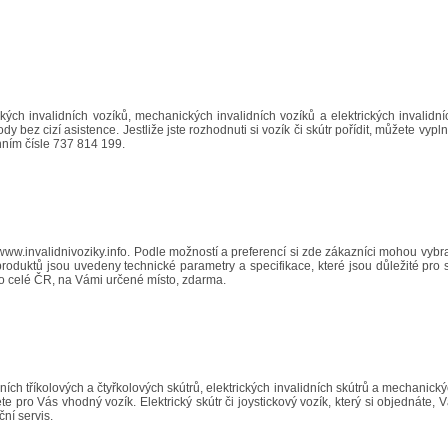
kých invalidních vozíků, mechanických invalidních vozíků a elektrických invalidn
y bez cizí asistence. Jestliže jste rozhodnuti si vozík či skútr pořídit, můžete vyp
ním čísle 737 814 199.
www.invalidnivoziky.info
. Podle možností a preferencí si zde zákazníci mohou vybrat
 produktů jsou uvedeny technické parametry a specifikace, které jsou důležité pr
 po celé ČR, na Vámi určené místo, zdarma.
dních tříkolových a čtyřkolových skútrů, elektrických invalidních skútrů a mechanic
ete pro Vás vhodný vozík. Elektrický skútr či joystickový vozík, který si objedn
ní servis.