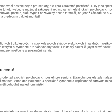
lohovací postele nejen pro seniory, ale i pro zdravotně postižené. Díky jeho spec
u tohoto webu, je možnost zakoupení repasovaných elektrických polohovacích post
ohovací postele, stačí vyplnit nezávazný online formulář, na jehož základě se s
mů a především pak její montáž!
validných trojkolesových a štvorkolesových skútrov, elektrických invalidných vozí
e ktorých si vyberiete pre Vás vhodný vozík. Elektrický skúter či joystickové vozí
mozrejmosťou je aj pozáručný servis.
ou cenu!
 prodej zdravotních polohovacích postelí pro seniory. Zdravotní postele zde nale
otní matrace, v nabídce jsou hned 4 speciálně vyrobené a uzpůsobené zdravotním pos
di měli pohodlně na jednom místě!
íkov nájdete na
www.invalidny-vozik.sk
, okrem toho sú v ponuke k dispozícii aj mec