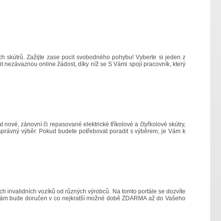
ích skútrů. Zažijte zase pocit svobodného pohybu! Vyberte si jeden z
lnit nezávaznou online žádost, díky níž se S Vámi spojí pracovník, který
 nové, zánovní či repasované elektrické tříkolové a čtyřkolové skútry,
o správný výběr. Pokud budete potřebovat poradit s výběrem, je Vám k
kých invalidních vozíků od různých výrobců. Na tomto portále se dozvíte
áte, Vám bude doručen v co nejkratší možné době ZDARMA až do Vašeho