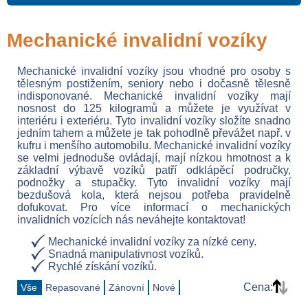
Mechanické invalidní vozíky
Mechanické invalidní vozíky jsou vhodné pro osoby s
tělesným postižením, seniory nebo i dočasně tělesně
indisponované. Mechanické invalidní vozíky mají
nosnost do 125 kilogramů a můžete je využívat v
interiéru i exteriéru. Tyto invalidní vozíky složíte snadno
jedním tahem a můžete je tak pohodlně převážet např. v
kufru i menšího automobilu. Mechanické invalidní vozíky
se velmi jednoduše ovládají, mají nízkou hmotnost a k
základní výbavě vozíků patří odklápěcí područky,
podnožky a stupačky. Tyto invalidní vozíky mají
bezdušová kola, která nejsou potřeba pravidelně
dofukovat. Pro více informací o mechanických
invalidních vozících nás neváhejte kontaktovat!
Mechanické invalidní vozíky za nízké ceny.
Snadná manipulativnost vozíků.
Rychlé získání vozíků.
Cena:
Vše
Repasované
Zánovní
Nové