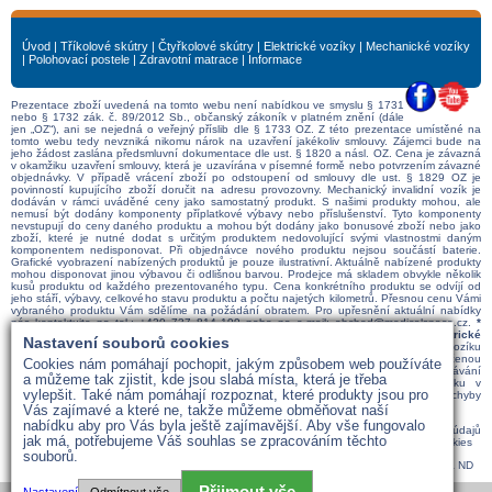
Úvod
|
Tříkolové skútry
|
Čtyřkolové skútry
|
Elektrické vozíky
|
Mechanické vozíky
|
Polohovací postele
|
Zdravotní matrace
|
Informace
Prezentace zboží uvedená na tomto webu není nabídkou ve smyslu § 1731
nebo § 1732 zák. č. 89/2012 Sb., občanský zákoník v platném znění (dále
jen „OZ“), ani se nejedná o veřejný příslib dle § 1733 OZ. Z této prezentace umístěné na
tomto webu tedy nevzniká nikomu nárok na uzavření jakékoliv smlouvy. Zájemci bude na
jeho žádost zaslána předsmluvní dokumentace dle ust. § 1820 a násl. OZ. Cena je závazná
v okamžiku uzavření smlouvy, která je uzavírána v písemné formě nebo potvrzením závazné
objednávky. V případě vrácení zboží po odstoupení od smlouvy dle ust. § 1829 OZ je
povinností kupujícího zboží doručit na adresu provozovny. Mechanický invalidní vozík je
dodáván v rámci uváděné ceny jako samostatný produkt. S našimi produkty mohou, ale
nemusí být dodány komponenty příplatkové výbavy nebo příslušenství. Tyto komponenty
nevstupují do ceny daného produktu a mohou být dodány jako bonusové zboží nebo jako
zboží, které je nutné dodat s určitým produktem nedovolující svými vlastnostmi daným
komponentem nedisponovat. Při objednávce nového produktu nejsou součástí baterie.
Grafické vyobrazení nabízených produktů je pouze ilustrativní. Aktuálně nabízené produkty
mohou disponovat jinou výbavou či odlišnou barvou. Prodejce má skladem obvykle několik
kusů produktu od každého prezentovaného typu. Cena konkrétního produktu se odvíjí od
jeho stáří, výbavy, celkového stavu produktu a počtu najetých kilometrů. Přesnou cenu Vámi
vybraného produktu Vám sdělíme na požádání obratem. Pro upřesnění aktuální nabídky
nás kontaktujte na tel.:
+420 737 814 199
nebo na e-mail:
obchod@medicalspace.cz
.
*
Doprava zdarma po ČR pro elektrické vozíky a skútry. Doprava zdarma pro elektrické
Nastavení souborů cookies
vozíky a skútry po SR při objednávce nad 1000€.
** Maximální dojezd elektrického vozíku
či skútru je uváděn za ideálních podmínek při použití baterií s kapacitou doporučenou
Cookies nám pomáhají pochopit, jakým způsobem web používáte
výrobcem. V praxi se dojezd snižuje v závislosti na váze uživatele, terénu, překonávání
a můžeme tak zjistit, kde jsou slabá místa, která je třeba
překážek, stáří baterií, teplotě, počtu rozjezdů a zastavení, nesprávném tlaku v
vylepšit. Také nám pomáhají rozpoznat, které produkty jsou pro
pneumatikách, stylu jízdy atd. Provozovatel webu nenese odpovědnost za případné chyby
nebo nepřesnosti na webových stránkách.
Vás zajímavé a které ne, takže můžeme obměňovat naší
nabídku aby pro Vás byla ještě zajímavější. Aby vše fungovalo
Informace o zpětném odběru baterií a akumulátorů pro konečné uživatele
|
Správa os. údajů
jak má, potřebujeme Váš souhlas se zpracováním těchto
dle GDPR
|
Cookies
|
Odkazy
|
Články
|
Dokumenty
|
Správa souhlasu s použitím cookies
souborů.
© 2013 - 2026 MedicalSpace s.r.o. |
Všeobecné obchodní podmínky
|
Ceník servisu a ND
Přijmout vše