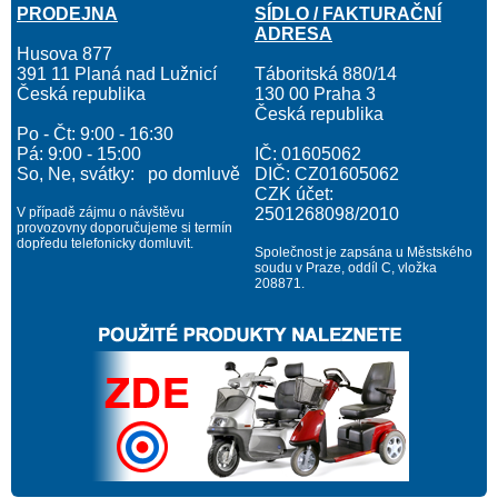
PRODEJNA
SÍDLO / FAKTURAČNÍ
ADRESA
Husova 877
391 11 Planá nad Lužnicí
Táboritská 880/14
Česká republika
130 00 Praha 3
Česká republika
Po - Čt: 9:00 - 16:30
Pá: 9:00 - 15:00
IČ: 01605062
So, Ne, svátky: po domluvě
DIČ: CZ01605062
CZK účet:
V případě zájmu o návštěvu
2501268098/2010
provozovny doporučujeme si termín
dopředu telefonicky domluvit.
Společnost je zapsána u Městského
soudu v Praze, oddíl C, vložka
208871.