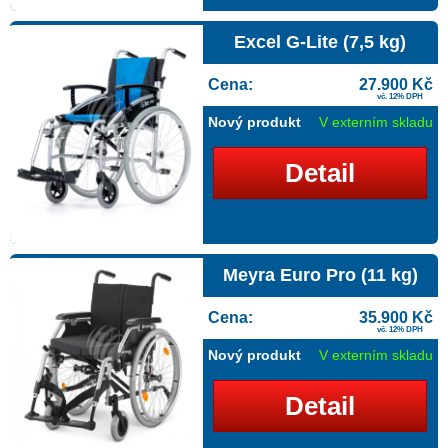
Excel G-Lite (7,5 kg)
Cena:
27.900 Kč
vč. 12% DPH
Nový produkt
V externím skladu
Detail
Meyra Euro Pro (11 kg)
Cena:
35.900 Kč
vč. 12% DPH
Nový produkt
V externím skladu
Detail