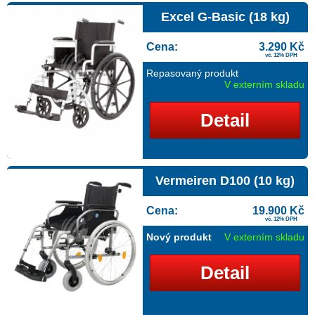
Excel G-Basic (18 kg)
Cena:
3.290 Kč
vč. 12% DPH
Repasovaný produkt
V externím skladu
Detail
Vermeiren D100 (10 kg)
Cena:
19.900 Kč
vč. 12% DPH
Nový produkt
V externím skladu
Detail