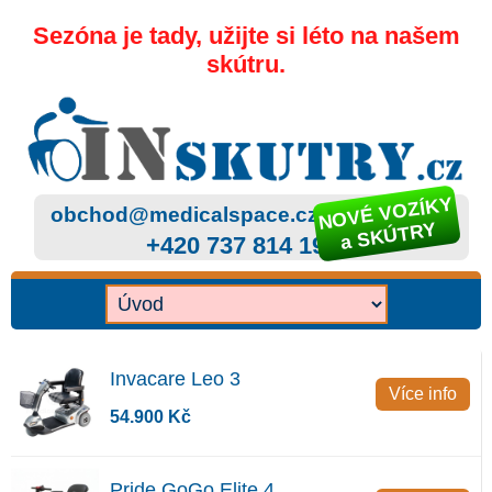
Sezóna je tady, užijte si léto na našem
skútru.
NOVÉ VOZÍKY
obchod@medicalspace.cz
a SKÚTRY
+420 737 814 199
Invacare Leo 3
Více info
54.900 Kč
Pride GoGo Elite 4