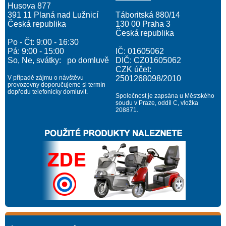
Husova 877
391 11 Planá nad Lužnicí
Táboritská 880/14
Česká republika
130 00 Praha 3
Česká republika
Po - Čt: 9:00 - 16:30
Pá: 9:00 - 15:00
IČ: 01605062
So, Ne, svátky: po domluvě
DIČ: CZ01605062
CZK účet:
V případě zájmu o návštěvu
2501268098/2010
provozovny doporučujeme si termín
dopředu telefonicky domluvit.
Společnost je zapsána u Městského
soudu v Praze, oddíl C, vložka
208871.