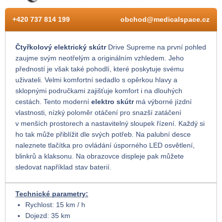
+420 737 814 199
obchod@medicalspace.cz
Čtyřkolový elektrický skútr
Drive Supreme na první pohled
zaujme svým neotřelým a originálním vzhledem. Jeho
předností je však také pohodlí, které poskytuje svému
uživateli. Velmi komfortní sedadlo s opěrkou hlavy a
sklopnými područkami zajišťuje komfort i na dlouhých
cestách. Tento moderní
elektro skútr
má výborné jízdní
vlastnosti, nízký poloměr otáčení pro snazší zatáčení
v menších prostorech a nastavitelný sloupek řízení. Každý si
ho tak může přiblížit dle svých potřeb. Na palubní desce
naleznete tlačítka pro ovládání úsporného LED osvětlení,
blinkrů a klaksonu. Na obrazovce displeje pak můžete
sledovat například stav baterií.
Technické parametry:
Rychlost: 15 km / h
Dojezd: 35 km