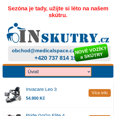
Sezóna je tady, užijte si léto na našem
skútru.
NOVÉ VOZÍKY
obchod@medicalspace.cz
a SKÚTRY
+420 737 814 199
Invacare Leo 3
Více info
54.900 Kč
Pride GoGo Elite 4