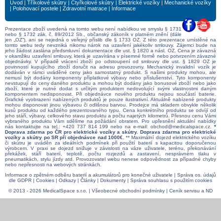
Úvod
|
Tříkolové skútry
|
Čtyřkolové skútry
|
Elektrické vozíky
|
Mechanické vozíky
|
Polohovací postele
|
Zdravotní matrace
|
Informace
Prezentace zboží uvedená na tomto webu není nabídkou ve smyslu § 1731
nebo § 1732 zák. č. 89/2012 Sb., občanský zákoník v platném znění (dále
jen „OZ“), ani se nejedná o veřejný příslib dle § 1733 OZ. Z této prezentace umístěné na
tomto webu tedy nevzniká nikomu nárok na uzavření jakékoliv smlouvy. Zájemci bude na
jeho žádost zaslána předsmluvní dokumentace dle ust. § 1820 a násl. OZ. Cena je závazná
v okamžiku uzavření smlouvy, která je uzavírána v písemné formě nebo potvrzením závazné
objednávky. V případě vrácení zboží po odstoupení od smlouvy dle ust. § 1829 OZ je
povinností kupujícího zboží doručit na adresu provozovny. Mechanický invalidní vozík je
dodáván v rámci uváděné ceny jako samostatný produkt. S našimi produkty mohou, ale
nemusí být dodány komponenty příplatkové výbavy nebo příslušenství. Tyto komponenty
nevstupují do ceny daného produktu a mohou být dodány jako bonusové zboží nebo jako
zboží, které je nutné dodat s určitým produktem nedovolující svými vlastnostmi daným
komponentem nedisponovat. Při objednávce nového produktu nejsou součástí baterie.
Grafické vyobrazení nabízených produktů je pouze ilustrativní. Aktuálně nabízené produkty
mohou disponovat jinou výbavou či odlišnou barvou. Prodejce má skladem obvykle několik
kusů produktu od každého prezentovaného typu. Cena konkrétního produktu se odvíjí od
jeho stáří, výbavy, celkového stavu produktu a počtu najetých kilometrů. Přesnou cenu Vámi
vybraného produktu Vám sdělíme na požádání obratem. Pro upřesnění aktuální nabídky
nás kontaktujte na tel.:
+420 737 814 199
nebo na e-mail:
obchod@medicalspace.cz
.
*
Doprava zdarma po ČR pro elektrické vozíky a skútry. Doprava zdarma pro elektrické
vozíky a skútry po SR při objednávce nad 1000€.
** Maximální dojezd elektrického vozíku
či skútru je uváděn za ideálních podmínek při použití baterií s kapacitou doporučenou
výrobcem. V praxi se dojezd snižuje v závislosti na váze uživatele, terénu, překonávání
překážek, stáří baterií, teplotě, počtu rozjezdů a zastavení, nesprávném tlaku v
pneumatikách, stylu jízdy atd. Provozovatel webu nenese odpovědnost za případné chyby
nebo nepřesnosti na webových stránkách.
Informace o zpětném odběru baterií a akumulátorů pro konečné uživatele
|
Správa os. údajů
dle GDPR
|
Cookies
|
Odkazy
|
Články
|
Dokumenty
|
Správa souhlasu s použitím cookies
© 2013 - 2026 MedicalSpace s.r.o. |
Všeobecné obchodní podmínky
|
Ceník servisu a ND