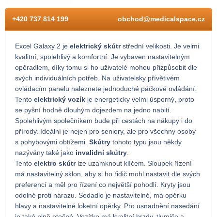
+420 737 814 199
obchod@medicalspace.cz
Excel Galaxy 2 je
elektrický skútr
střední velikosti. Je velmi
kvalitní, spolehlivý a komfortní. Je vybaven nastavitelným
opěradlem, díky tomu si ho uživatelé mohou přizpůsobit dle
svých individuálních potřeb. Na uživatelsky přívětivém
ovládacím panelu naleznete jednoduché páčkové ovládání.
Tento
elektrický vozík
je energeticky velmi úsporný, proto
se pyšní hodně dlouhým dojezdem na jedno nabití.
Spolehlivým společníkem bude při cestách na nákupy i do
přírody. Ideální je nejen pro seniory, ale pro všechny osoby
s pohybovými obtížemi.
Skútry
tohoto typu jsou někdy
nazývány také jako
invalidní skútry
.
Tento
elektro skútr
lze uzamknout klíčem. Sloupek řízení
má nastavitelný sklon, aby si ho řidič mohl nastavit dle svých
preferencí a měl pro řízení co největší pohodlí. Kryty jsou
odolné proti nárazu. Sedadlo je nastavitelné, má opěrku
hlavy a nastavitelné loketní opěrky. Pro usnadnění nasedání
je také plně otočné. Vozítko má kvalitní brzdy, tlumiče a