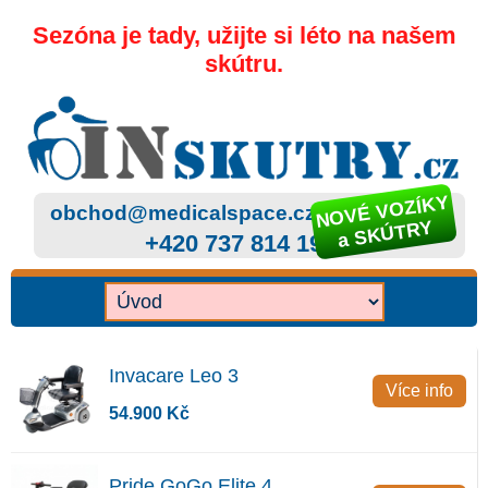
Sezóna je tady, užijte si léto na našem
skútru.
NOVÉ VOZÍKY
obchod@medicalspace.cz
a SKÚTRY
+420 737 814 199
Invacare Leo 3
Více info
54.900 Kč
Pride GoGo Elite 4