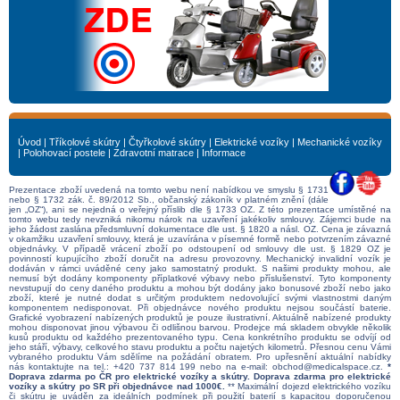
Úvod
|
Tříkolové skútry
|
Čtyřkolové skútry
|
Elektrické vozíky
|
Mechanické vozíky
|
Polohovací postele
|
Zdravotní matrace
|
Informace
Prezentace zboží uvedená na tomto webu není nabídkou ve smyslu § 1731
nebo § 1732 zák. č. 89/2012 Sb., občanský zákoník v platném znění (dále
jen „OZ“), ani se nejedná o veřejný příslib dle § 1733 OZ. Z této prezentace umístěné na
tomto webu tedy nevzniká nikomu nárok na uzavření jakékoliv smlouvy. Zájemci bude na
jeho žádost zaslána předsmluvní dokumentace dle ust. § 1820 a násl. OZ. Cena je závazná
v okamžiku uzavření smlouvy, která je uzavírána v písemné formě nebo potvrzením závazné
objednávky. V případě vrácení zboží po odstoupení od smlouvy dle ust. § 1829 OZ je
povinností kupujícího zboží doručit na adresu provozovny. Mechanický invalidní vozík je
dodáván v rámci uváděné ceny jako samostatný produkt. S našimi produkty mohou, ale
nemusí být dodány komponenty příplatkové výbavy nebo příslušenství. Tyto komponenty
nevstupují do ceny daného produktu a mohou být dodány jako bonusové zboží nebo jako
zboží, které je nutné dodat s určitým produktem nedovolující svými vlastnostmi daným
komponentem nedisponovat. Při objednávce nového produktu nejsou součástí baterie.
Grafické vyobrazení nabízených produktů je pouze ilustrativní. Aktuálně nabízené produkty
mohou disponovat jinou výbavou či odlišnou barvou. Prodejce má skladem obvykle několik
kusů produktu od každého prezentovaného typu. Cena konkrétního produktu se odvíjí od
jeho stáří, výbavy, celkového stavu produktu a počtu najetých kilometrů. Přesnou cenu Vámi
vybraného produktu Vám sdělíme na požádání obratem. Pro upřesnění aktuální nabídky
nás kontaktujte na tel.:
+420 737 814 199
nebo na e-mail:
obchod@medicalspace.cz
.
*
Doprava zdarma po ČR pro elektrické vozíky a skútry. Doprava zdarma pro elektrické
vozíky a skútry po SR při objednávce nad 1000€.
** Maximální dojezd elektrického vozíku
či skútru je uváděn za ideálních podmínek při použití baterií s kapacitou doporučenou