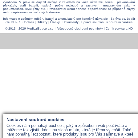
výrobcem. V praxi se dojezd snižuje v závislosti na váze uživatele, terénu, překonávání
překážek, stáří baterií, teplotě, počtu rozjezdů a zastavení, nesprávném tlaku v
pneumatikách, stylu jízdy atd. Provozovatel webu nenese odpovědnost za případné chyby
nebo nepřesnosti na webových stránkách.
Informace o zpětném odběru baterií a akumulátorů pro konečné uživatele
|
Správa os. údajů
dle GDPR
|
Cookies
|
Odkazy
|
Články
|
Dokumenty
|
Správa souhlasu s použitím cookies
© 2013 - 2026 MedicalSpace s.r.o. |
Všeobecné obchodní podmínky
|
Ceník servisu a ND
Nastavení souborů cookies
Cookies nám pomáhají pochopit, jakým způsobem web používáte a
můžeme tak zjistit, kde jsou slabá místa, která je třeba vylepšit. Také
nám pomáhají rozpoznat, které produkty jsou pro Vás zajímavé a které