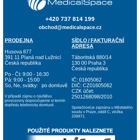
+420 737 814 199
obchod@medicalspace.cz
PRODEJNA
SÍDLO / FAKTURAČNÍ
ADRESA
Husova 877
391 11 Planá nad Lužnicí
Táboritská 880/14
Česká republika
130 00 Praha 3
Česká republika
Po - Čt: 9:00 - 16:30
Pá: 9:00 - 15:00
IČ: 01605062
So, Ne, svátky: po domluvě
DIČ: CZ01605062
CZK účet:
V případě zájmu o návštěvu
2501268098/2010
provozovny doporučujeme si termín
dopředu telefonicky domluvit.
Společnost je zapsána u Městského
soudu v Praze, oddíl C, vložka
208871.