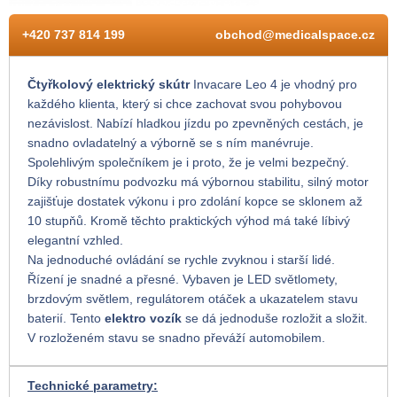
+420 737 814 199
obchod@medicalspace.cz
Čtyřkolový elektrický skútr
Invacare Leo 4 je vhodný pro
každého klienta, který si chce zachovat svou pohybovou
nezávislost. Nabízí hladkou jízdu po zpevněných cestách, je
snadno ovladatelný a výborně se s ním manévruje.
Spolehlivým společníkem je i proto, že je velmi bezpečný.
Díky robustnímu podvozku má výbornou stabilitu, silný motor
zajišťuje dostatek výkonu i pro zdolání kopce se sklonem až
10 stupňů. Kromě těchto praktických výhod má také líbivý
elegantní vzhled.
Na jednoduché ovládání se rychle zvyknou i starší lidé.
Řízení je snadné a přesné. Vybaven je LED světlomety,
brzdovým světlem, regulátorem otáček a ukazatelem stavu
baterií. Tento
elektro vozík
se dá jednoduše rozložit a složit.
V rozloženém stavu se snadno převáží automobilem.
Technické parametry: