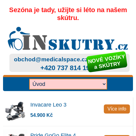
Sezóna je tady, užijte si léto na našem
skútru.
NOVÉ VOZÍKY
obchod@medicalspace.cz
a SKÚTRY
+420 737 814 199
Invacare Leo 3
Více info
54.900 Kč
Pride GoGo Elite 4