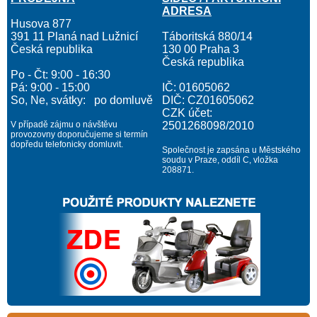
ADRESA
Husova 877
391 11 Planá nad Lužnicí
Táboritská 880/14
Česká republika
130 00 Praha 3
Česká republika
Po - Čt: 9:00 - 16:30
Pá: 9:00 - 15:00
IČ: 01605062
So, Ne, svátky: po domluvě
DIČ: CZ01605062
CZK účet:
V případě zájmu o návštěvu
2501268098/2010
provozovny doporučujeme si termín
dopředu telefonicky domluvit.
Společnost je zapsána u Městského
soudu v Praze, oddíl C, vložka
208871.