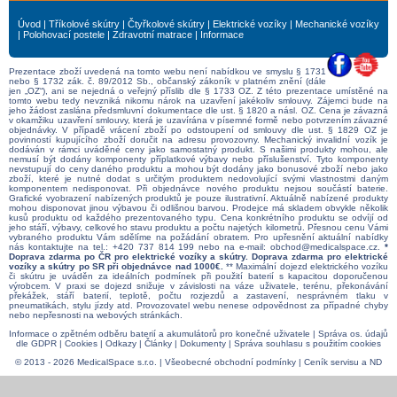
Úvod
|
Tříkolové skútry
|
Čtyřkolové skútry
|
Elektrické vozíky
|
Mechanické vozíky
|
Polohovací postele
|
Zdravotní matrace
|
Informace
Prezentace zboží uvedená na tomto webu není nabídkou ve smyslu § 1731
nebo § 1732 zák. č. 89/2012 Sb., občanský zákoník v platném znění (dále
jen „OZ“), ani se nejedná o veřejný příslib dle § 1733 OZ. Z této prezentace umístěné na
tomto webu tedy nevzniká nikomu nárok na uzavření jakékoliv smlouvy. Zájemci bude na
jeho žádost zaslána předsmluvní dokumentace dle ust. § 1820 a násl. OZ. Cena je závazná
v okamžiku uzavření smlouvy, která je uzavírána v písemné formě nebo potvrzením závazné
objednávky. V případě vrácení zboží po odstoupení od smlouvy dle ust. § 1829 OZ je
povinností kupujícího zboží doručit na adresu provozovny. Mechanický invalidní vozík je
dodáván v rámci uváděné ceny jako samostatný produkt. S našimi produkty mohou, ale
nemusí být dodány komponenty příplatkové výbavy nebo příslušenství. Tyto komponenty
nevstupují do ceny daného produktu a mohou být dodány jako bonusové zboží nebo jako
zboží, které je nutné dodat s určitým produktem nedovolující svými vlastnostmi daným
komponentem nedisponovat. Při objednávce nového produktu nejsou součástí baterie.
Grafické vyobrazení nabízených produktů je pouze ilustrativní. Aktuálně nabízené produkty
mohou disponovat jinou výbavou či odlišnou barvou. Prodejce má skladem obvykle několik
kusů produktu od každého prezentovaného typu. Cena konkrétního produktu se odvíjí od
jeho stáří, výbavy, celkového stavu produktu a počtu najetých kilometrů. Přesnou cenu Vámi
vybraného produktu Vám sdělíme na požádání obratem. Pro upřesnění aktuální nabídky
nás kontaktujte na tel.:
+420 737 814 199
nebo na e-mail:
obchod@medicalspace.cz
.
*
Doprava zdarma po ČR pro elektrické vozíky a skútry. Doprava zdarma pro elektrické
vozíky a skútry po SR při objednávce nad 1000€.
** Maximální dojezd elektrického vozíku
či skútru je uváděn za ideálních podmínek při použití baterií s kapacitou doporučenou
výrobcem. V praxi se dojezd snižuje v závislosti na váze uživatele, terénu, překonávání
překážek, stáří baterií, teplotě, počtu rozjezdů a zastavení, nesprávném tlaku v
pneumatikách, stylu jízdy atd. Provozovatel webu nenese odpovědnost za případné chyby
nebo nepřesnosti na webových stránkách.
Informace o zpětném odběru baterií a akumulátorů pro konečné uživatele
|
Správa os. údajů
dle GDPR
|
Cookies
|
Odkazy
|
Články
|
Dokumenty
|
Správa souhlasu s použitím cookies
© 2013 - 2026 MedicalSpace s.r.o. |
Všeobecné obchodní podmínky
|
Ceník servisu a ND