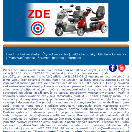
Úvod
|
Tříkolové skútry
|
Čtyřkolové skútry
|
Elektrické vozíky
|
Mechanické vozíky
|
Polohovací postele
|
Zdravotní matrace
|
Informace
Prezentace zboží uvedená na tomto webu není nabídkou ve smyslu § 1731
nebo § 1732 zák. č. 89/2012 Sb., občanský zákoník v platném znění (dále
jen „OZ“), ani se nejedná o veřejný příslib dle § 1733 OZ. Z této prezentace umístěné na
tomto webu tedy nevzniká nikomu nárok na uzavření jakékoliv smlouvy. Zájemci bude na
jeho žádost zaslána předsmluvní dokumentace dle ust. § 1820 a násl. OZ. Cena je závazná
v okamžiku uzavření smlouvy, která je uzavírána v písemné formě nebo potvrzením závazné
objednávky. V případě vrácení zboží po odstoupení od smlouvy dle ust. § 1829 OZ je
povinností kupujícího zboží doručit na adresu provozovny. Mechanický invalidní vozík je
dodáván v rámci uváděné ceny jako samostatný produkt. S našimi produkty mohou, ale
nemusí být dodány komponenty příplatkové výbavy nebo příslušenství. Tyto komponenty
nevstupují do ceny daného produktu a mohou být dodány jako bonusové zboží nebo jako
zboží, které je nutné dodat s určitým produktem nedovolující svými vlastnostmi daným
komponentem nedisponovat. Při objednávce nového produktu nejsou součástí baterie.
Grafické vyobrazení nabízených produktů je pouze ilustrativní. Aktuálně nabízené produkty
mohou disponovat jinou výbavou či odlišnou barvou. Prodejce má skladem obvykle několik
kusů produktu od každého prezentovaného typu. Cena konkrétního produktu se odvíjí od
jeho stáří, výbavy, celkového stavu produktu a počtu najetých kilometrů. Přesnou cenu Vámi
vybraného produktu Vám sdělíme na požádání obratem. Pro upřesnění aktuální nabídky
nás kontaktujte na tel.:
+420 737 814 199
nebo na e-mail:
obchod@medicalspace.cz
.
*
Doprava zdarma po ČR pro elektrické vozíky a skútry. Doprava zdarma pro elektrické