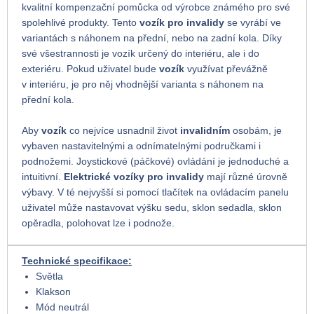
kvalitní kompenzační pomůcka od výrobce známého pro své
spolehlivé produkty. Tento
vozík pro invalidy
se vyrábí ve
variantách s náhonem na přední, nebo na zadní kola. Díky
své všestrannosti je vozík určený do interiéru, ale i do
exteriéru. Pokud uživatel bude
vozík
využívat převážně
v interiéru, je pro něj vhodnější varianta s náhonem na
přední kola.
Aby
vozík
co nejvíce usnadnil život
invalidním
osobám, je
vybaven nastavitelnými a odnímatelnými područkami i
podnožemi. Joystickové (páčkové) ovládání je jednoduché a
intuitivní.
Elektrické vozíky pro invalidy
mají různé úrovně
výbavy. V té nejvyšší si pomocí tlačítek na ovládacím panelu
uživatel může nastavovat výšku sedu, sklon sedadla, sklon
opěradla, polohovat lze i podnože.
Technické specifikace:
Světla
Klakson
Mód neutrál