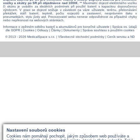
vozíky a skútry po SR při objednávce nad 1000€.
** Maximální dojezd elektrického vozíku
či skútru je uváděn za ideálních podmínek při použití baterií s kapacitou doporučenou
výrobcem. V praxi se dojezd snižuje v závislosti na váze uživatele, terénu, překonávání
překážek, stáří baterií, teplotě, počtu rozjezdů a zastavení, nesprávném tlaku v
pneumatikách, stylu jízdy atd. Provozovatel webu nenese odpovědnost za případné chyby
nebo nepřesnosti na webových stránkách.
Informace o zpětném odběru baterií a akumulátorů pro konečné uživatele
|
Správa os. údajů
dle GDPR
|
Cookies
|
Odkazy
|
Články
|
Dokumenty
|
Správa souhlasu s použitím cookies
© 2013 - 2026 MedicalSpace s.r.o. |
Všeobecné obchodní podmínky
|
Ceník servisu a ND
Nastavení souborů cookies
Cookies nám pomáhají pochopit, jakým způsobem web používáte a