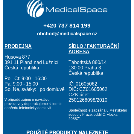
+420 737 814 199
obchod@medicalspace.cz
PRODEJNA
SÍDLO / FAKTURAČNÍ
ADRESA
Husova 877
391 11 Planá nad Lužnicí
Táboritská 880/14
Česká republika
130 00 Praha 3
Česká republika
Po - Čt: 9:00 - 16:30
Pá: 9:00 - 15:00
IČ: 01605062
So, Ne, svátky: po domluvě
DIČ: CZ01605062
CZK účet:
V případě zájmu o návštěvu
2501268098/2010
provozovny doporučujeme si termín
dopředu telefonicky domluvit.
Společnost je zapsána u Městského
soudu v Praze, oddíl C, vložka
208871.