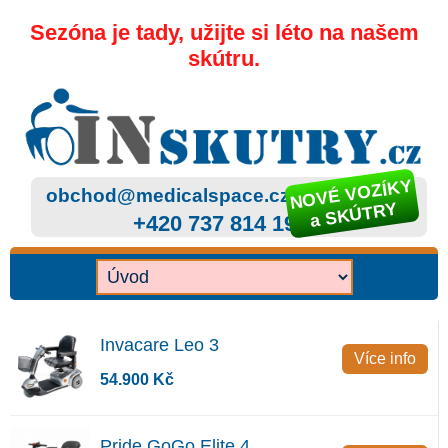
Sezóna je tady, užijte si léto na našem
skútru.
NOVÉ VOZÍKY
obchod@medicalspace.cz
a SKÚTRY
+420 737 814 199
Invacare Leo 3
Více info
54.900 Kč
Pride GoGo Elite 4