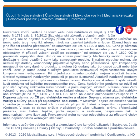
Úvod
|
Tříkolové skútry
|
Čtyřkolové skútry
|
Elektrické vozíky
|
Mechanické vozíky
|
Polohovací postele
|
Zdravotní matrace
|
Informace
Prezentace zboží uvedená na tomto webu není nabídkou ve smyslu § 1731
nebo § 1732 zák. č. 89/2012 Sb., občanský zákoník v platném znění (dále
jen „OZ“), ani se nejedná o veřejný příslib dle § 1733 OZ. Z této prezentace umístěné na
tomto webu tedy nevzniká nikomu nárok na uzavření jakékoliv smlouvy. Zájemci bude na
jeho žádost zaslána předsmluvní dokumentace dle ust. § 1820 a násl. OZ. Cena je závazná
v okamžiku uzavření smlouvy, která je uzavírána v písemné formě nebo potvrzením závazné
objednávky. V případě vrácení zboží po odstoupení od smlouvy dle ust. § 1829 OZ je
povinností kupujícího zboží doručit na adresu provozovny. Mechanický invalidní vozík je
dodáván v rámci uváděné ceny jako samostatný produkt. S našimi produkty mohou, ale
nemusí být dodány komponenty příplatkové výbavy nebo příslušenství. Tyto komponenty
nevstupují do ceny daného produktu a mohou být dodány jako bonusové zboží nebo jako
zboží, které je nutné dodat s určitým produktem nedovolující svými vlastnostmi daným
komponentem nedisponovat. Při objednávce nového produktu nejsou součástí baterie.
Grafické vyobrazení nabízených produktů je pouze ilustrativní. Aktuálně nabízené produkty
mohou disponovat jinou výbavou či odlišnou barvou. Prodejce má skladem obvykle několik
kusů produktu od každého prezentovaného typu. Cena konkrétního produktu se odvíjí od
jeho stáří, výbavy, celkového stavu produktu a počtu najetých kilometrů. Přesnou cenu Vámi
vybraného produktu Vám sdělíme na požádání obratem. Pro upřesnění aktuální nabídky
nás kontaktujte na tel.:
+420 737 814 199
nebo na e-mail:
obchod@medicalspace.cz
.
*
Doprava zdarma po ČR pro elektrické vozíky a skútry. Doprava zdarma pro elektrické
vozíky a skútry po SR při objednávce nad 1000€.
** Maximální dojezd elektrického vozíku
či skútru je uváděn za ideálních podmínek při použití baterií s kapacitou doporučenou
výrobcem. V praxi se dojezd snižuje v závislosti na váze uživatele, terénu, překonávání
překážek, stáří baterií, teplotě, počtu rozjezdů a zastavení, nesprávném tlaku v
pneumatikách, stylu jízdy atd. Provozovatel webu nenese odpovědnost za případné chyby
nebo nepřesnosti na webových stránkách.
Informace o zpětném odběru baterií a akumulátorů pro konečné uživatele
|
Správa os. údajů
dle GDPR
|
Cookies
|
Odkazy
|
Články
|
Dokumenty
|
Správa souhlasu s použitím cookies
© 2013 - 2026 MedicalSpace s.r.o. |
Všeobecné obchodní podmínky
|
Ceník servisu a ND