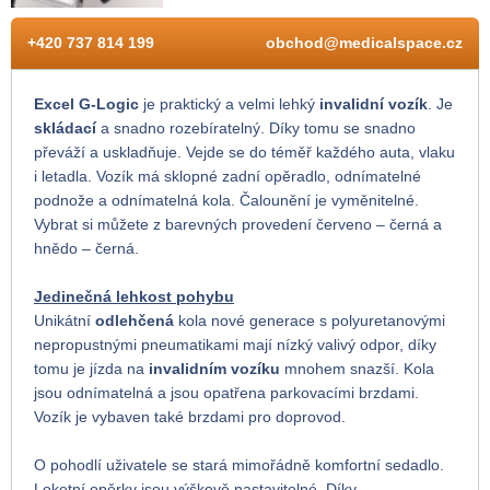
+420 737 814 199
obchod@medicalspace.cz
Excel G-Logic
je praktický a velmi lehký
invalidní vozík
. Je
skládací
a snadno rozebíratelný. Díky tomu se snadno
převáží a uskladňuje. Vejde se do téměř každého auta, vlaku
i letadla. Vozík má sklopné zadní opěradlo, odnímatelné
podnože a odnímatelná kola. Čalounění je vyměnitelné.
Vybrat si můžete z barevných provedení červeno – černá a
hnědo – černá.
Jedinečná lehkost pohybu
Unikátní
odlehčená
kola nové generace s polyuretanovými
nepropustnými pneumatikami mají nízký valivý odpor, díky
tomu je jízda na
invalidním vozíku
mnohem snazší. Kola
jsou odnímatelná a jsou opatřena parkovacími brzdami.
Vozík je vybaven také brzdami pro doprovod.
O pohodlí uživatele se stará mimořádně komfortní sedadlo.
Loketní opěrky jsou výškově nastavitelné. Díky