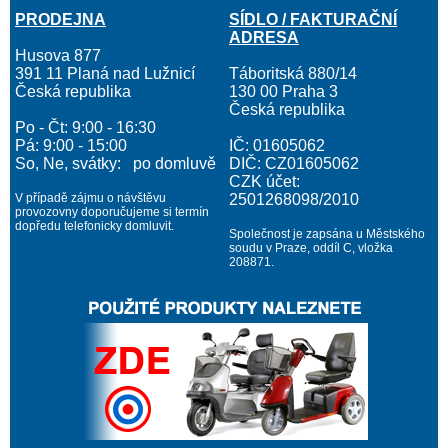
PRODEJNA
SÍDLO / FAKTURAČNÍ
ADRESA
Husova 877
391 11 Planá nad Lužnicí
Táboritská 880/14
Česká republika
130 00 Praha 3
Česká republika
Po - Čt: 9:00 - 16:30
Pá: 9:00 - 15:00
IČ: 01605062
So, Ne, svátky: po domluvě
DIČ: CZ01605062
CZK účet:
V případě zájmu o návštěvu
2501268098/2010
provozovny doporučujeme si termín
dopředu telefonicky domluvit.
Společnost je zapsána u Městského
soudu v Praze, oddíl C, vložka
208871.