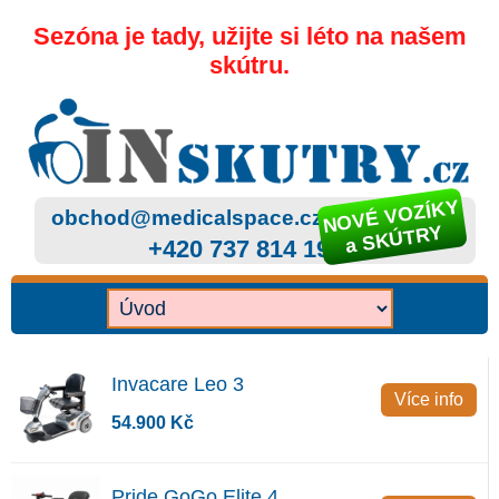
Sezóna je tady, užijte si léto na našem
skútru.
NOVÉ VOZÍKY
obchod@medicalspace.cz
a SKÚTRY
+420 737 814 199
Invacare Leo 3
Více info
54.900 Kč
Pride GoGo Elite 4