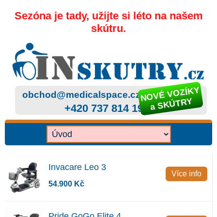
Sezóna je tady, užijte si léto na našem
skútru.
NOVÉ VOZÍKY
obchod@medicalspace.cz
a SKÚTRY
+420 737 814 199
Invacare Leo 3
Více info
54.900 Kč
Pride GoGo Elite 4