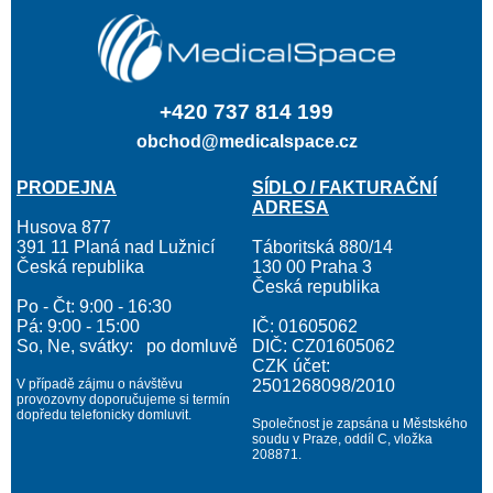
+420 737 814 199
obchod@medicalspace.cz
PRODEJNA
SÍDLO / FAKTURAČNÍ
ADRESA
Husova 877
391 11 Planá nad Lužnicí
Táboritská 880/14
Česká republika
130 00 Praha 3
Česká republika
Po - Čt: 9:00 - 16:30
Pá: 9:00 - 15:00
IČ: 01605062
So, Ne, svátky: po domluvě
DIČ: CZ01605062
CZK účet:
V případě zájmu o návštěvu
2501268098/2010
provozovny doporučujeme si termín
dopředu telefonicky domluvit.
Společnost je zapsána u Městského
soudu v Praze, oddíl C, vložka
208871.