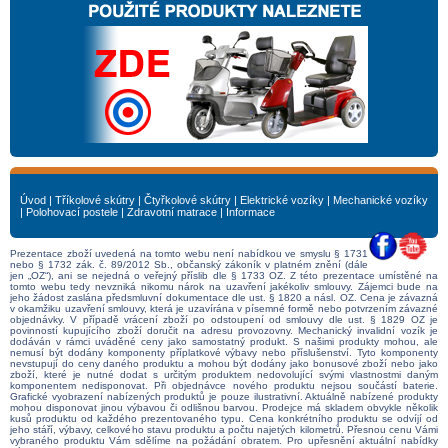
Úvod
|
Tříkolové skútry
|
Čtyřkolové skútry
|
Elektrické vozíky
|
Mechanické vozíky
|
Polohovací postele
|
Zdravotní matrace
|
Informace
Prezentace zboží uvedená na tomto webu není nabídkou ve smyslu § 1731
nebo § 1732 zák. č. 89/2012 Sb., občanský zákoník v platném znění (dále
jen „OZ“), ani se nejedná o veřejný příslib dle § 1733 OZ. Z této prezentace umístěné na
tomto webu tedy nevzniká nikomu nárok na uzavření jakékoliv smlouvy. Zájemci bude na
jeho žádost zaslána předsmluvní dokumentace dle ust. § 1820 a násl. OZ. Cena je závazná
v okamžiku uzavření smlouvy, která je uzavírána v písemné formě nebo potvrzením závazné
objednávky. V případě vrácení zboží po odstoupení od smlouvy dle ust. § 1829 OZ je
povinností kupujícího zboží doručit na adresu provozovny. Mechanický invalidní vozík je
dodáván v rámci uváděné ceny jako samostatný produkt. S našimi produkty mohou, ale
nemusí být dodány komponenty příplatkové výbavy nebo příslušenství. Tyto komponenty
nevstupují do ceny daného produktu a mohou být dodány jako bonusové zboží nebo jako
zboží, které je nutné dodat s určitým produktem nedovolující svými vlastnostmi daným
komponentem nedisponovat. Při objednávce nového produktu nejsou součástí baterie.
Grafické vyobrazení nabízených produktů je pouze ilustrativní. Aktuálně nabízené produkty
mohou disponovat jinou výbavou či odlišnou barvou. Prodejce má skladem obvykle několik
kusů produktu od každého prezentovaného typu. Cena konkrétního produktu se odvíjí od
jeho stáří, výbavy, celkového stavu produktu a počtu najetých kilometrů. Přesnou cenu Vámi
vybraného produktu Vám sdělíme na požádání obratem. Pro upřesnění aktuální nabídky