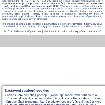
nás kontaktujte na tel.:
+420 737 814 199
nebo na e-mail:
obchod@medicalspace.cz
.
*
Doprava zdarma po ČR pro elektrické vozíky a skútry. Doprava zdarma pro elektrické
vozíky a skútry po SR při objednávce nad 1000€.
** Maximální dojezd elektrického vozíku
či skútru je uváděn za ideálních podmínek při použití baterií s kapacitou doporučenou
výrobcem. V praxi se dojezd snižuje v závislosti na váze uživatele, terénu, překonávání
překážek, stáří baterií, teplotě, počtu rozjezdů a zastavení, nesprávném tlaku v
pneumatikách, stylu jízdy atd. Provozovatel webu nenese odpovědnost za případné chyby
nebo nepřesnosti na webových stránkách.
Informace o zpětném odběru baterií a akumulátorů pro konečné uživatele
|
Správa os. údajů
dle GDPR
|
Cookies
|
Odkazy
|
Články
|
Dokumenty
|
Správa souhlasu s použitím cookies
© 2013 - 2026 MedicalSpace s.r.o. |
Všeobecné obchodní podmínky
|
Ceník servisu a ND
Nastavení souborů cookies
Cookies nám pomáhají pochopit, jakým způsobem web používáte a
můžeme tak zjistit, kde jsou slabá místa, která je třeba vylepšit. Také
nám pomáhají rozpoznat, které produkty jsou pro Vás zajímavé a které