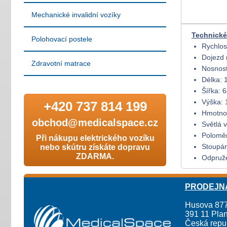
Mechanické invalidní vozíky
Technické
Polohovací postele
Rychlos
Dojezd 
Zdravotní matrace
Nosnost
Délka: 
Šířka: 
Výška:
+420 737 814 199
Hmotnos
obchod@medicalspace.cz
Světlá 
Poloměr
Při nákupu elektrického vozíku
Stoupán
nebo skútru získáte dopravu
ZDARMA.
Odpruže
PRODEJN
Husova 87
391 11 Plan
Česká repu