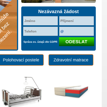
Nezávazná žádost
Správa os. údajů dle GDPR
Polohovací postele
Zdravotní matrace