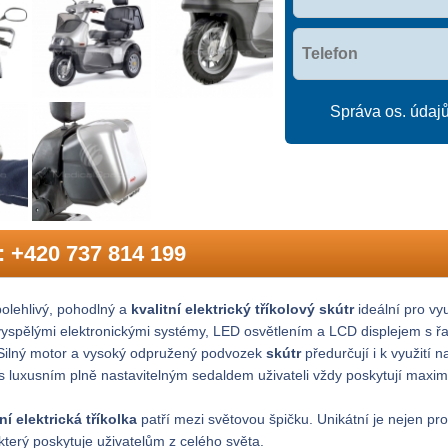
Správa os. údaj
n:
+420 737 814 199
olehlivý, pohodlný a
kvalitní elektrický tříkolový skútr
ideální pro vy
yspělými elektronickými systémy, LED osvětlením a LCD displejem s řad
 Silný motor a vysoký odpružený podvozek
skútr
předurčují i k využití
s luxusním plně nastavitelným sedaldem uživateli vždy poskytují maxim
ní elektrická tříkolka
patří mezi světovou špičku. Unikátní je nejen pro
 který poskytuje uživatelům z celého světa.