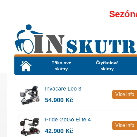
Sezóna
Tříkolové
Čtyřkolové
skútry
skútry
Invacare Leo 3
Více info
54.900 Kč
Pride GoGo Elite 4
Více info
42.900 Kč