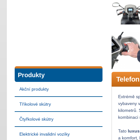
Produkty
Telefo
Akční produkty
Extrémě sp
vybaveny v
Tříkolové skútry
kilometrů.
kombinaci 
Čtyřkolové skútry
Tato
luxus
Elektrické invalidní vozíky
a komfort,