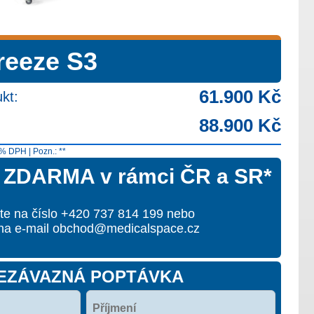
reeze S3
61.900 Kč
kt:
88.900 Kč
% DPH | Pozn.: **
ZDARMA v rámci ČR a SR*
jte na číslo +420 737 814 199 nebo
 na e-mail obchod@medicalspace.cz
EZÁVAZNÁ POPTÁVKA