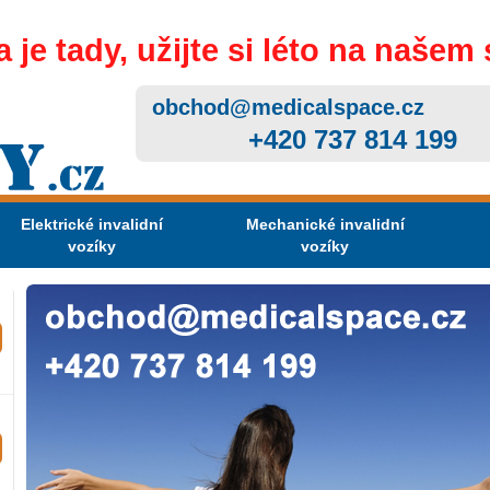
 je tady, užijte si léto na našem 
obchod@medicalspace.cz
+420 737 814 199
Elektrické invalidní
Mechanické invalidní
vozíky
vozíky