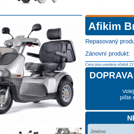
Afikim B
Repasovaný produ
Zánovní produkt:
Ceny jsou uvedeny včetně 21
DOPRAVA 
Vole
pište
N