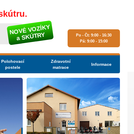
skútru.
NOVÉ VOZÍKY
a SKÚTRY
Po - Čt: 9:00 - 16:30
Pá: 9:00 - 15:00
Polohovací
Zdravotní
Informace
postele
matrace