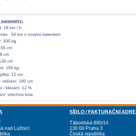
 parametry:
t: 18 km / h
max.: 50 km s novými bateriemi
: 200 kg
155 cm
68 cm
 130 cm
t: 155 kg
výška: 12 cm
 otáčení: 180 cm
í / klesání: 12 %
ní: všechna kola
A
SÍDLO / FAKTURAČNÍ ADR
7
Táboritská 880/14
á nad Lužnicí
130 00 Praha 3
blika
Česká republika