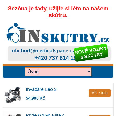
Sezóna je tady, užijte si léto na našem
skútru.
NOVÉ VOZÍKY
obchod@medicalspace.cz
a SKÚTRY
+420 737 814 199
Invacare Leo 3
Více info
54.900 Kč
Pride GoGo Elite 4