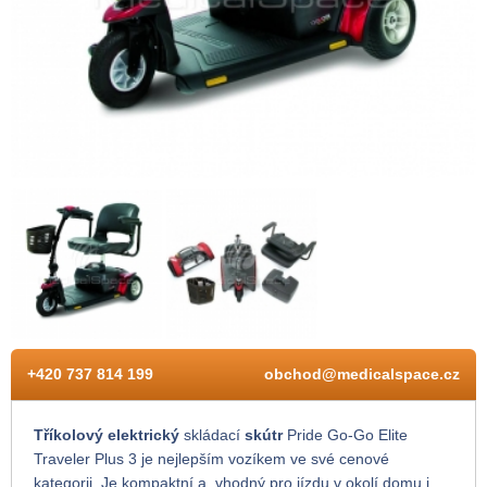
+420 737 814 199
obchod@medicalspace.cz
Tříkolový elektrický
skládací
skútr
Pride Go-Go Elite
Traveler Plus 3 je nejlepším vozíkem ve své cenové
kategorii. Je kompaktní a vhodný pro jízdu v okolí domu i