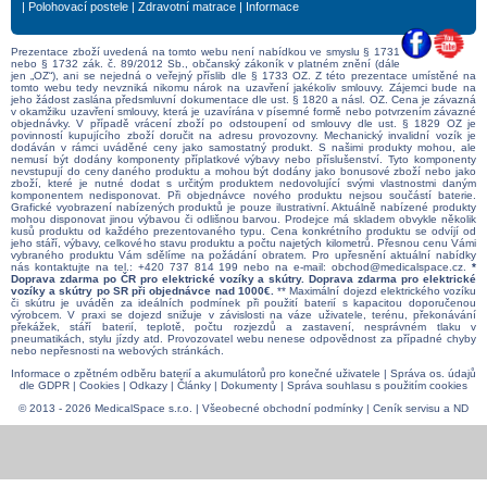
|
Polohovací postele
|
Zdravotní matrace
|
Informace
Prezentace zboží uvedená na tomto webu není nabídkou ve smyslu § 1731
nebo § 1732 zák. č. 89/2012 Sb., občanský zákoník v platném znění (dále
jen „OZ“), ani se nejedná o veřejný příslib dle § 1733 OZ. Z této prezentace umístěné na
tomto webu tedy nevzniká nikomu nárok na uzavření jakékoliv smlouvy. Zájemci bude na
jeho žádost zaslána předsmluvní dokumentace dle ust. § 1820 a násl. OZ. Cena je závazná
v okamžiku uzavření smlouvy, která je uzavírána v písemné formě nebo potvrzením závazné
objednávky. V případě vrácení zboží po odstoupení od smlouvy dle ust. § 1829 OZ je
povinností kupujícího zboží doručit na adresu provozovny. Mechanický invalidní vozík je
dodáván v rámci uváděné ceny jako samostatný produkt. S našimi produkty mohou, ale
nemusí být dodány komponenty příplatkové výbavy nebo příslušenství. Tyto komponenty
nevstupují do ceny daného produktu a mohou být dodány jako bonusové zboží nebo jako
zboží, které je nutné dodat s určitým produktem nedovolující svými vlastnostmi daným
komponentem nedisponovat. Při objednávce nového produktu nejsou součástí baterie.
Grafické vyobrazení nabízených produktů je pouze ilustrativní. Aktuálně nabízené produkty
mohou disponovat jinou výbavou či odlišnou barvou. Prodejce má skladem obvykle několik
kusů produktu od každého prezentovaného typu. Cena konkrétního produktu se odvíjí od
jeho stáří, výbavy, celkového stavu produktu a počtu najetých kilometrů. Přesnou cenu Vámi
vybraného produktu Vám sdělíme na požádání obratem. Pro upřesnění aktuální nabídky
nás kontaktujte na tel.:
+420 737 814 199
nebo na e-mail:
obchod@medicalspace.cz
.
*
Doprava zdarma po ČR pro elektrické vozíky a skútry. Doprava zdarma pro elektrické
vozíky a skútry po SR při objednávce nad 1000€.
** Maximální dojezd elektrického vozíku
či skútru je uváděn za ideálních podmínek při použití baterií s kapacitou doporučenou
výrobcem. V praxi se dojezd snižuje v závislosti na váze uživatele, terénu, překonávání
překážek, stáří baterií, teplotě, počtu rozjezdů a zastavení, nesprávném tlaku v
pneumatikách, stylu jízdy atd. Provozovatel webu nenese odpovědnost za případné chyby
nebo nepřesnosti na webových stránkách.
Informace o zpětném odběru baterií a akumulátorů pro konečné uživatele
|
Správa os. údajů
dle GDPR
|
Cookies
|
Odkazy
|
Články
|
Dokumenty
|
Správa souhlasu s použitím cookies
© 2013 - 2026 MedicalSpace s.r.o. |
Všeobecné obchodní podmínky
|
Ceník servisu a ND