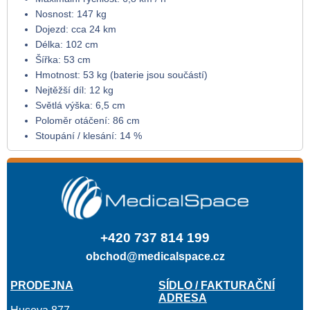
Nosnost: 147 kg
Dojezd: cca 24 km
Délka: 102 cm
Šířka: 53 cm
Hmotnost: 53 kg (baterie jsou součástí)
Nejtěžší díl: 12 kg
Světlá výška: 6,5 cm
Poloměr otáčení: 86 cm
Stoupání / klesání: 14 %
+420 737 814 199
obchod@medicalspace.cz
PRODEJNA
SÍDLO / FAKTURAČNÍ
ADRESA