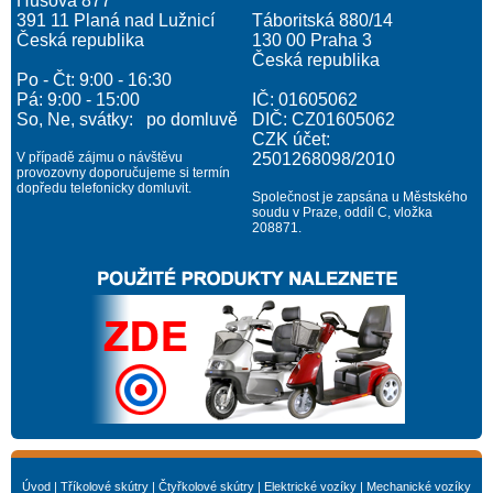
Husova 877
391 11 Planá nad Lužnicí
Táboritská 880/14
Česká republika
130 00 Praha 3
Česká republika
Po - Čt: 9:00 - 16:30
Pá: 9:00 - 15:00
IČ: 01605062
So, Ne, svátky: po domluvě
DIČ: CZ01605062
CZK účet:
V případě zájmu o návštěvu
2501268098/2010
provozovny doporučujeme si termín
dopředu telefonicky domluvit.
Společnost je zapsána u Městského
soudu v Praze, oddíl C, vložka
208871.
Úvod
|
Tříkolové skútry
|
Čtyřkolové skútry
|
Elektrické vozíky
|
Mechanické vozíky