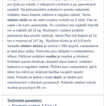
pro jízdu po městě, v nákupních centrech a po zpevněných
cestách. Na jednoduchém ovládacím panelu naleznete
indikátor stavu baterie, klakson a regulaci otáček. Tento
elektro skútr
se dá velmi snadno rozložit na 5 částí. Pak se
vejde i do kufru automobilu. Po rozložení má nejdelší část 86
cm a nejtěžší díl 12 kg. Rozložení i složení probíhá
jednoduše bez použití nástrojů. Verze Plus má dojezd až 24
km a nosnost až 147 kg. Rychlost skútru je až 6,8 km/h.
Sedadlo
elektro skútru
je otočné o 360 stupňů, nastavitelná
je také jeho výška. Područky jsou sklápěcí s nastavitelnou
šířkou. Páčkové ovládání
vozíku
je snadné a intuitivní.
Ovládací panel obsahuje ukazatel stavu baterií, ovládání
klaksonu a regulátor otáček. Řídítka jsou nastavitelná, jejich
sklon lze měnit po stisknutí tlačítka na jejich spodní
části. Protože se jedná o malý
skútr
, je ideální pro
manévrování v těsných prostorech. Poloměr otáčení tohoto
modelu je pouhých 86 cm.
Technické parametry:
Maximální rychlost: 6,8 km / h